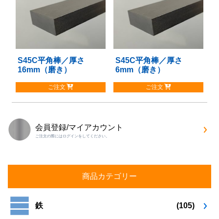
は
は
複
複
数
数
の
の
バ
バ
リ
リ
S45C平角棒／厚さ
こ
S45C平角棒／厚さ
こ
エ
エ
16mm（磨き）
6mm（磨き）
の
の
ー
ー
商
商
シ
シ
ご注文
ご注文
品
品
ョ
ョ
に
に
ン
ン
は
は
が
が
複
複
あ
あ
会員登録/マイアカウント
数
数
り
り
ご注文の際にはログインをしてください。
の
の
ま
ま
バ
バ
す。
す。
リ
リ
オ
オ
エ
エ
プ
プ
商品カテゴリー
ー
ー
シ
シ
シ
シ
ョ
ョ
ョ
ョ
鉄
(105)
ン
ン
ン
ン
は
は