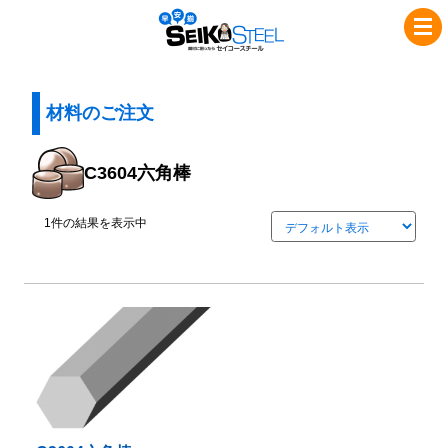
コ
ナ
セ
ン
ビ
イ
テ
ゲ
コ
ン
ー
ツ
シ
材料のご注文
ー
へ
ョ
ス
ス
ン
C3604六角棒
チ
キ
に
ッ
移
ー
1件の結果を表示中
プ
動
ル