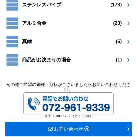
ステンレスパイプ
(173)
プ
シ
ョ
アルミ合金
(23)
ン
は
商
真鍮
(6)
品
ペ
ー
商品がお決まりの場合
(1)
ジ
か
ら
選
その他ご希望の鋼種・形状がございましたらお問い合わせくださ
択
い。
で
072-961-9339
き
ま
す
受付：8:30～17:00（平日・土曜）
お問い合わせ