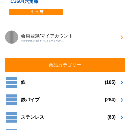
C3604六角棒
こ
の
ご注文
商
品
に
は
会員登録/マイアカウント
複
ご注文の際にはログインをしてください。
数
の
バ
リ
商品カテゴリー
エ
ー
シ
鉄
(105)
ョ
ン
が
鉄パイプ
(284)
あ
り
ステンレス
(63)
ま
す。
オ