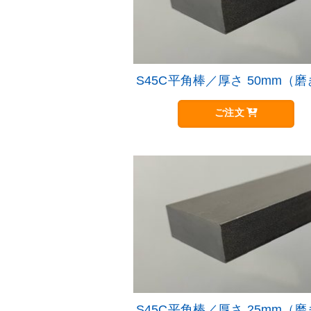
S45C平角棒／厚さ 50mm（
ご注文
S45C平角棒／厚さ 25mm（