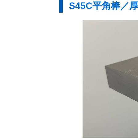
S45C平角棒／厚