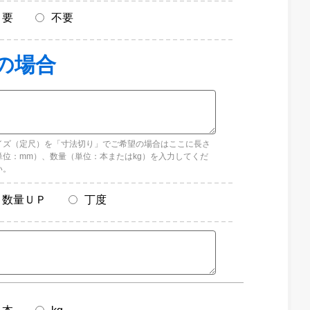
要
不要
イズ（定尺）を「寸法切り」でご希望の場合はここに長さ
単位：mm）、数量（単位：本またはkg）を入力してくだ
い。
数量ＵＰ
丁度