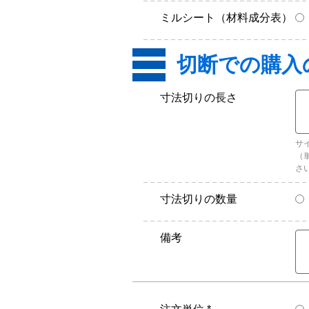
ミルシート（材料成分表）
寸法切りの長さ
サ
（
さ
寸法切りの数量
備考