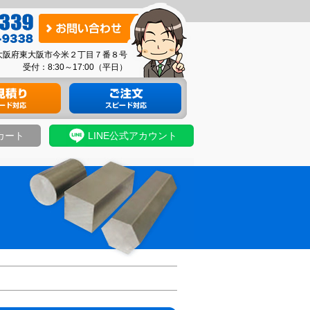
お
問
03 大阪府東大阪市今米２丁目７番８号
い
受付：8:30～17:00（平日）
合
り
材料のご注文
わ
せ
カート
LINE公式アカウント