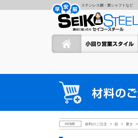
コ
ナ
ステンレス鋼・磨シャフトなど
ン
ビ
セ
テ
ゲ
ン
ー
イ
ツ
シ
ホーム
セイコーの小回り営業スタイ
へ
ョ
コ
ス
ン
キ
に
ー
ッ
移
プ
動
ス
材
料
チ
の
ご
ー
注
文
ル
H
材料のご注文
鉄
磨き
O
M
E