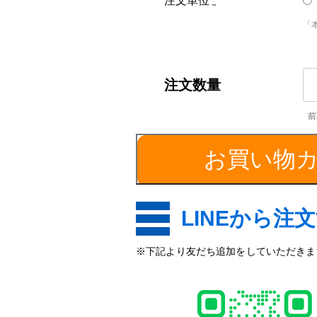
注文単位
*
「
S4
平
角
棒
／
お買い物
厚
さ
4
き
LINEから注
個
※下記より友だち追加をしていただきます