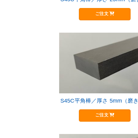
ご注文
S45C平角棒／厚さ 5mm（磨
ご注文