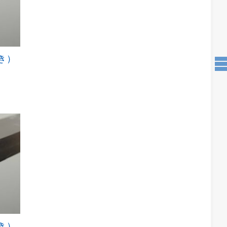
磨き）
こ
の
商
品
に
は
複
数
の
バ
リ
エ
ー
シ
ョ
ン
が
磨き）
こ