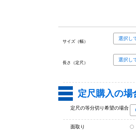
サイズ（幅）
長さ（定尺）
定尺購入の場
定尺の等分切り希望の場合
面取り