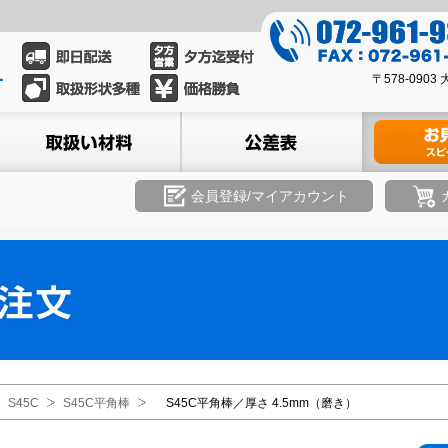
0
7
0
2
〒578-09
7
-
2
ル
取扱い材料
公差表
材料のお見積
9
-
6
9
1
6
会員登録/マイアカウント
-
1
9
-
3
9
3
3
9
3
8
S45C
S45C平角棒
S45C平角棒／厚さ 4.5mm（磨き）