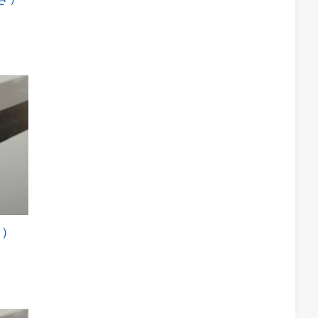
あ
の
り
商
ま
品
す。
に
オ
は
プ
複
シ
数
ョ
の
ン
バ
は
リ
商
エ
品
ー
ペ
シ
ー
ョ
ジ
ン
か
が
き）
こ
ら
あ
の
選
り
商
択
ま
品
で
す。
に
き
オ
は
ま
プ
複
す