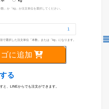
本
kg
本数」か「kg」か注文単位を選択してください。
5C
カゴに追加
.5mm（磨
）
文する
と、LINEからでも注文ができます。