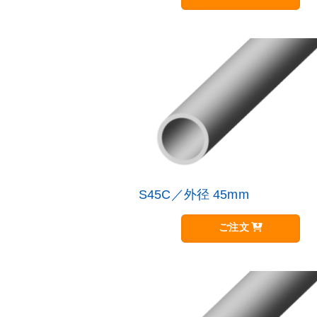
品
す。
に
オ
は
プ
複
シ
数
ョ
の
ン
バ
は
リ
商
エ
品
ー
ペ
シ
ー
ョ
ジ
ン
か
が
S45C／外径 45mm
こ
ら
あ
の
選
り
商
択
ご注文
ま
品
で
す。
に
き
オ
は
ま
プ
複
す
シ
数
ョ
の
ン