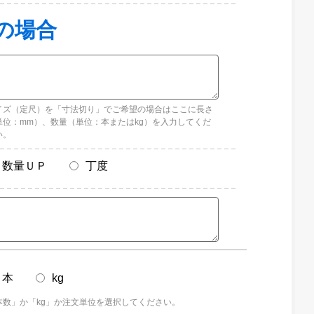
イズ（定尺）を「寸法切り」でご希望の場合はここに長さ
単位：mm）、数量（単位：本またはkg）を入力してくだ
い。
数量ＵＰ
丁度
本
kg
本数」か「kg」か注文単位を選択してください。