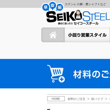
コ
ナ
ステンレス鋼・磨シャフトなど
ン
ビ
セ
テ
ゲ
ン
ー
イ
ツ
シ
ホーム
セイコーの小回り営業スタイ
へ
ョ
コ
ス
ン
キ
に
ー
ッ
移
プ
動
ス
材
料
チ
の
ご
ー
注
文
ル
H
材料のご注文
鉄パイプ
O
M
E