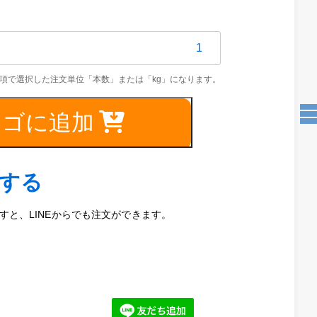
5C
.1mm
カゴに追加
文する
と、LINEからでも注文ができます。