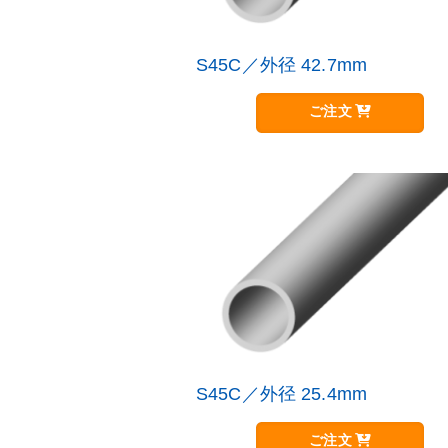
S45C／外径 42.7mm
こ
の
商
ご注文
品
に
は
複
数
の
バ
リ
エ
ー
シ
ョ
ン
が
S45C／外径 25.4mm
こ
あ
の
り
商
ご注文
ま