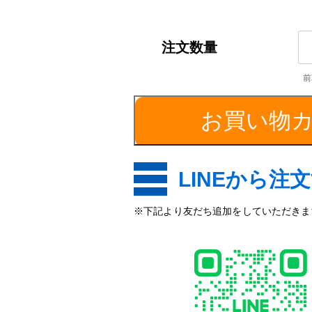
S4
／
外
径
89
お買い物
個
LINEから注
※下記より友だち追加をしていただきます