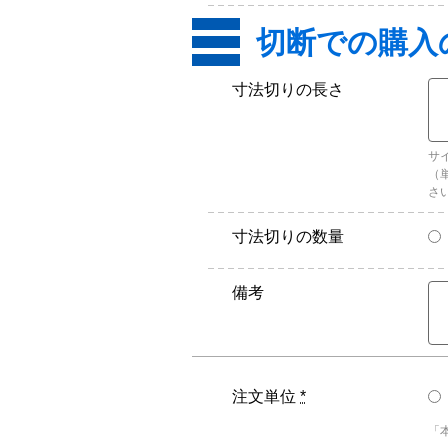
寸法切りの長さ
サ
（
さ
寸法切りの数量
備考
注文単位
*
「