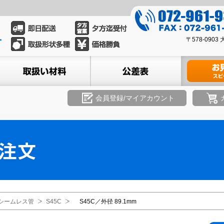
0
7
0
2
〒578-09
7
-
2
ル
取扱い材料
公差表
材料のお見積
9
-
6
9
1
6
会員登録/マイアカウント
-
1
9
-
3
9
3
3
9
3
8
シームレス管
S45C
S45C／外径 89.1mm