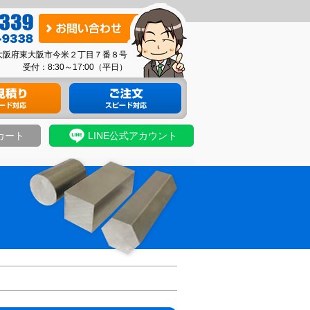
お
問
03 大阪府東大阪市今米２丁目７番８号
い
受付：8:30～17:00（平日）
合
り
材料のご注文
わ
せ
カート
LINE公式アカウント