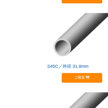
品
す。
に
オ
は
プ
複
シ
数
ョ
の
ン
バ
は
リ
商
エ
品
ー
ペ
シ
ー
ョ
ジ
ン
か
が
S45C／外径 31.8mm
こ
ら
あ
の
選
り
商
択
ご注文
ま
品
で
す。
に
き
オ
は
ま
プ
複
す
シ
数
ョ
の
ン