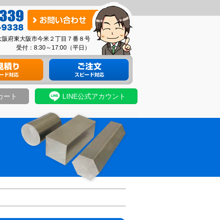
お
問
03 大阪府東大阪市今米２丁目７番８号
い
受付：8:30～17:00（平日）
合
り
材料のご注文
わ
せ
カート
LINE公式アカウント