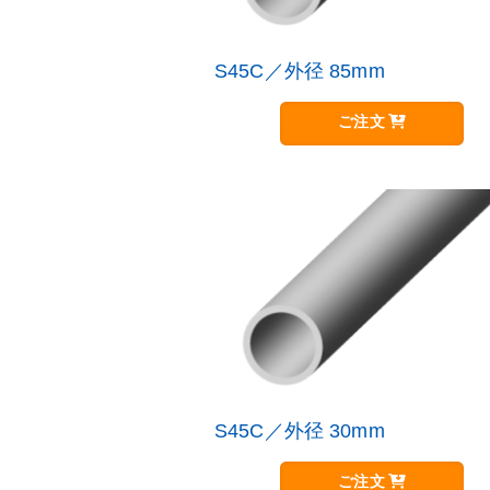
S45C／外径 85mm
こ
の
商
ご注文
品
に
は
複
数
の
バ
リ
エ
ー
シ
ョ
ン
が
S45C／外径 30mm
こ
あ
の
り
商
ご注文
ま