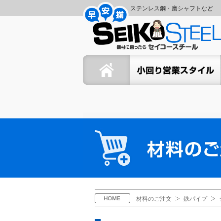
コ
ナ
ステンレス鋼・磨シャフトなど
ン
ビ
セ
テ
ゲ
ン
ー
イ
ツ
シ
ホーム
セイコーの小回り営業スタイ
へ
ョ
コ
ス
ン
キ
に
ー
ッ
移
プ
動
ス
材
料
チ
の
ご
ー
注
文
ル
H
材料のご注文
鉄パイプ
O
M
E