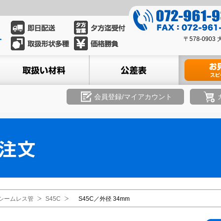
0
7
0
2
〒578-09
7
-
2
ル
取扱い材料
公差表
材料のお見積
9
-
6
9
1
6
会員登録/マイアカウント
-
1
9
-
3
9
3
3
9
3
8
シームレス管
S45C
S45C／外径 34mm