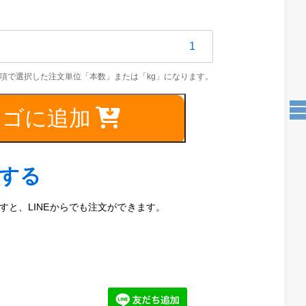
5C
4mm
カゴに追加
文する
と、LINEからでも注文ができます。