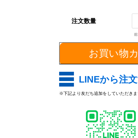
S4
／
外
径
3
お買い物
個
LINEから注
※下記より友だち追加をしていただきます