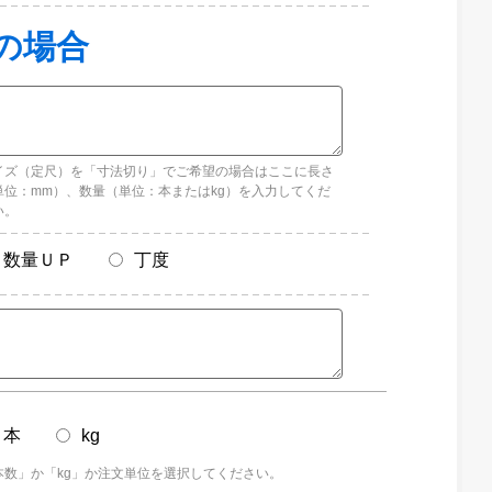
イズ（定尺）を「寸法切り」でご希望の場合はここに長さ
単位：mm）、数量（単位：本またはkg）を入力してくだ
い。
数量ＵＰ
丁度
本
kg
本数」か「kg」か注文単位を選択してください。