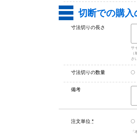
寸法切りの長さ
サ
（
さ
寸法切りの数量
備考
注文単位
*
「