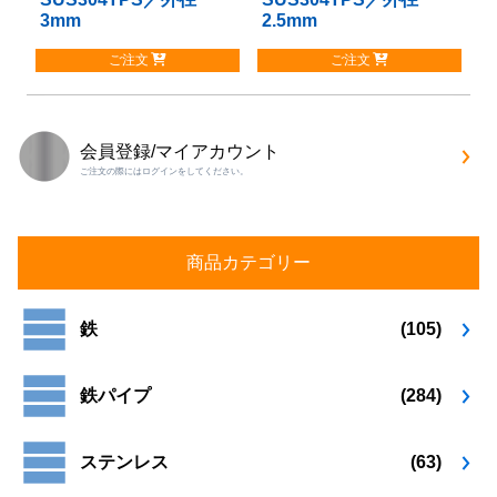
エ
エ
3mm
2.5mm
の
の
ー
ー
商
商
シ
シ
ご注文
ご注文
品
品
ョ
ョ
に
に
ン
ン
は
は
が
が
複
複
あ
あ
会員登録/マイアカウント
数
数
り
り
ご注文の際にはログインをしてください。
の
の
ま
ま
バ
バ
す。
す。
リ
リ
オ
オ
エ
エ
プ
プ
商品カテゴリー
ー
ー
シ
シ
シ
シ
ョ
ョ
ョ
ョ
鉄
(105)
ン
ン
ン
ン
は
は
が
が
商
商
鉄パイプ
(284)
あ
あ
品
品
り
り
ペ
ペ
ま
ま
ー
ー
ステンレス
(63)
す。
す。
ジ
ジ
オ
オ
か
か