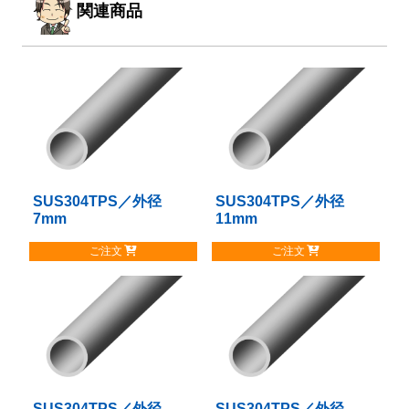
関連商品
SUS304TPS／外径
こ
SUS304TPS／外径
こ
7mm
11mm
の
の
商
商
ご注文
ご注文
品
品
に
に
は
は
複
複
数
数
の
の
バ
バ
リ
リ
SUS304TPS／外径
こ
SUS304TPS／外径
こ