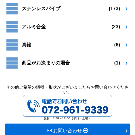
プ
プ
ら
ら
ステンレスパイプ
(173)
シ
シ
選
選
ョ
ョ
択
択
ン
ン
で
で
アルミ合金
(23)
は
は
き
き
商
商
ま
ま
品
品
す
す
真鍮
(6)
ペ
ペ
ー
ー
ジ
ジ
商品がお決まりの場合
(1)
か
か
ら
ら
選
選
択
択
その他ご希望の鋼種・形状がございましたらお問い合わせくださ
い。
で
で
072-961-9339
き
き
ま
ま
す
す
受付：8:30～17:00（平日・土曜）
お問い合わせ