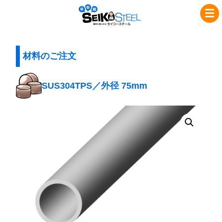
コ
ナ
セ
ン
ビ
イ
テ
ゲ
コ
ン
ー
ツ
シ
材料のご注文
ー
へ
ョ
ス
ス
ン
SUS304TPS／外径 75mm
チ
キ
に
ッ
移
ー
プ
動
ル