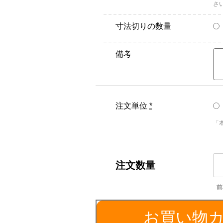
さ
寸法切りの数量
備考
注文単位
*
「
SU
／
外
径
5
お買い物
個