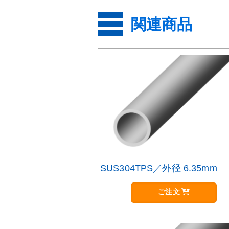
関連商品
SUS304TPS／外径 6.35mm
こ
の
商
ご注文
品
に
は
複