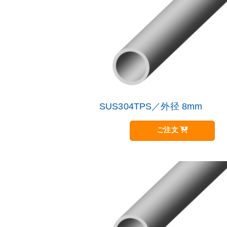
数
の
バ
リ
エ
ー
シ
ョ
ン
が
SUS304TPS／外径 8mm
こ
あ
の
り
商
ご注文
ま
品
す
に
オ
は
プ
複
シ
数
ョ
の
ン
バ
は
リ
商
エ
品