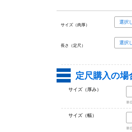
サイズ（肉厚）
長さ（定尺）
定尺購入の場
サイズ（厚み）
単
サイズ（幅）
単