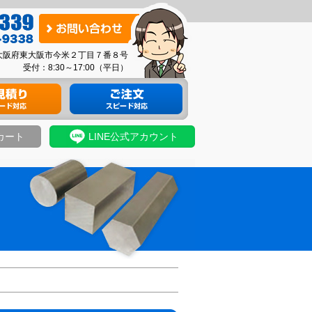
お
問
03 大阪府東大阪市今米２丁目７番８号
い
受付：8:30～17:00（平日）
合
り
材料のご注文
わ
せ
カート
LINE公式アカウント