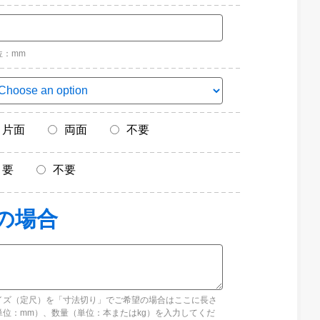
位：mm
片面
両面
不要
要
不要
イズ（定尺）を「寸法切り」でご希望の場合はここに長さ
単位：mm）、数量（単位：本またはkg）を入力してくだ