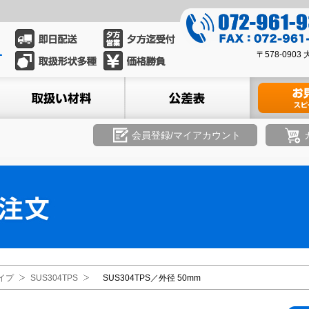
0
7
0
2
〒578-09
7
-
2
ル
取扱い材料
公差表
材料のお見積
9
-
6
9
1
6
会員登録/マイアカウント
-
1
9
-
3
9
3
3
9
3
8
イプ
SUS304TPS
SUS304TPS／外径 50mm