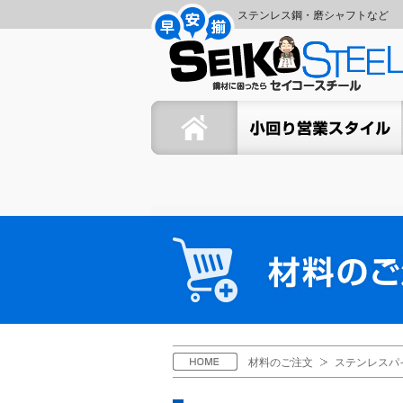
コ
ナ
ステンレス鋼・磨シャフトなど
ン
ビ
セ
テ
ゲ
ン
ー
イ
ツ
シ
ホーム
セイコーの小回り営業スタイ
へ
ョ
コ
ス
ン
キ
に
ー
ッ
移
プ
動
ス
材
料
チ
の
ご
ー
注
文
ル
H
材料のご注文
ステンレスパ
O
M
E