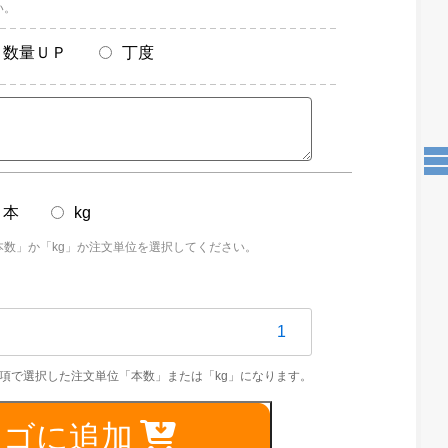
い。
数量ＵＰ
丁度
本
kg
本数」か「kg」か注文単位を選択してください。
S304TPS
0mm
カゴに追加