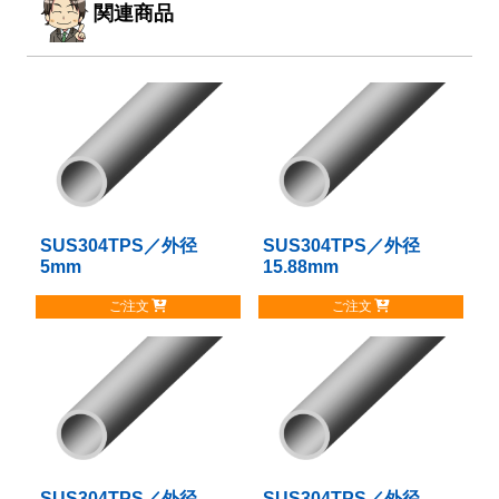
関連商品
SUS304TPS／外径
こ
SUS304TPS／外径
こ
5mm
15.88mm
の
の
商
商
ご注文
ご注文
品
品
に
に
は
は
複
複
数
数
の
の
バ
バ
リ
リ
SUS304TPS／外径
こ
SUS304TPS／外径
こ