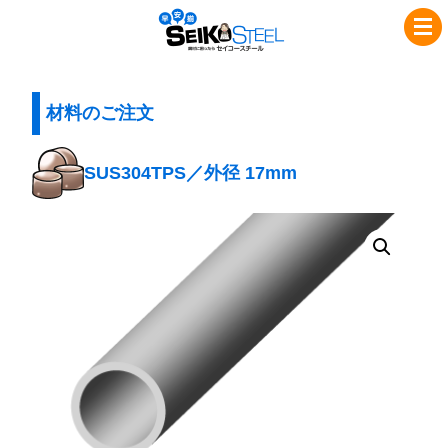
コ
ナ
セ
ン
ビ
イ
テ
ゲ
コ
ン
ー
ツ
シ
材料のご注文
ー
へ
ョ
ス
ス
ン
SUS304TPS／外径 17mm
チ
キ
に
ッ
移
ー
プ
動
ル