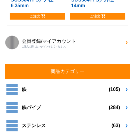
エ
エ
6.35mm
14mm
の
の
ー
ー
商
商
シ
シ
ご注文
ご注文
品
品
ョ
ョ
に
に
ン
ン
は
は
が
が
複
複
あ
あ
会員登録/マイアカウント
数
数
り
り
ご注文の際にはログインをしてください。
の
の
ま
ま
バ
バ
す。
す。
リ
リ
オ
オ
エ
エ
プ
プ
商品カテゴリー
ー
ー
シ
シ
シ
シ
ョ
ョ
ョ
ョ
鉄
(105)
ン
ン
ン
ン
は
は
が
が
商
商
鉄パイプ
(284)
あ
あ
品
品
り
り
ペ
ペ
ま
ま
ー
ー
ステンレス
(63)
す。
す。
ジ
ジ
オ
オ
か
か