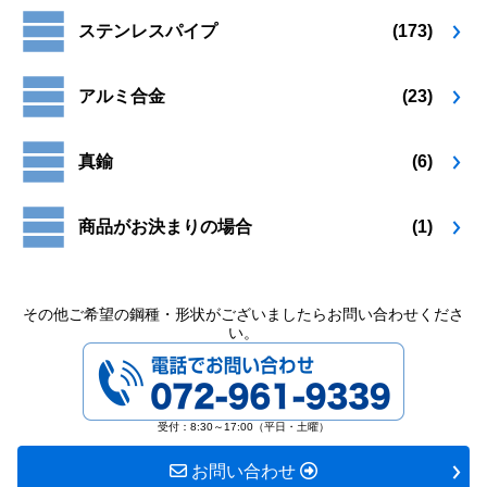
プ
プ
ら
ら
ステンレスパイプ
(173)
シ
シ
選
選
ョ
ョ
択
択
ン
ン
で
で
アルミ合金
(23)
は
は
き
き
商
商
ま
ま
品
品
す
す
真鍮
(6)
ペ
ペ
ー
ー
ジ
ジ
商品がお決まりの場合
(1)
か
か
ら
ら
選
選
択
択
その他ご希望の鋼種・形状がございましたらお問い合わせくださ
い。
で
で
072-961-9339
き
き
ま
ま
す
す
受付：8:30～17:00（平日・土曜）
お問い合わせ