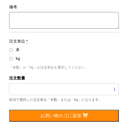
備考
注文単位
*
本
kg
「本数」か「kg」か注文単位を選択してください。
SUS304TPS
／
外
径
13.8mm
個
お買い物カゴに追加