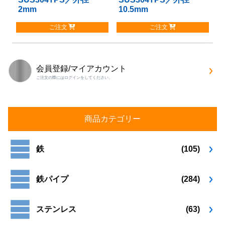
エ
エ
2mm
10.5mm
の
の
ー
ー
商
商
シ
シ
ご注文
ご注文
品
品
ョ
ョ
に
に
ン
ン
は
は
が
が
複
複
あ
あ
会員登録/マイアカウント
数
数
り
り
ご注文の際にはログインをしてください。
の
の
ま
ま
バ
バ
す。
す。
リ
リ
オ
オ
エ
エ
プ
プ
商品カテゴリー
ー
ー
シ
シ
シ
シ
ョ
ョ
ョ
ョ
鉄
(105)
ン
ン
ン
ン
は
は
が
が
商
商
鉄パイプ
(284)
あ
あ
品
品
り
り
ペ
ペ
ま
ま
ー
ー
ステンレス
(63)
す。
す。
ジ
ジ
オ
オ
か
か