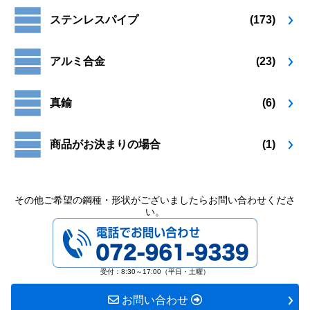
プ
プ
ら
ら
ステンレスパイプ
(173)
シ
シ
選
選
ョ
ョ
択
択
ン
ン
で
で
アルミ合金
(23)
は
は
き
き
商
商
ま
ま
品
品
す
す
真鍮
(6)
ペ
ペ
ー
ー
ジ
ジ
商品がお決まりの場合
(1)
か
か
ら
ら
選
選
択
択
その他ご希望の鋼種・形状がございましたらお問い合わせくださ
い。
で
で
072-961-9339
き
き
ま
ま
す
す
受付：8:30～17:00（平日・土曜）
お問い合わせ