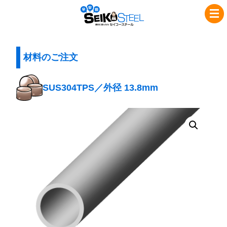
コ
ナ
セ
ン
ビ
イ
テ
ゲ
コ
ン
ー
ツ
シ
材料のご注文
ー
へ
ョ
ス
ス
ン
SUS304TPS／外径 13.8mm
チ
キ
に
ッ
移
ー
プ
動
ル