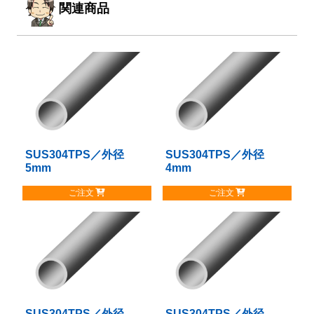
関連商品
SUS304TPS／外径
こ
SUS304TPS／外径
こ
5mm
4mm
の
の
商
商
ご注文
ご注文
品
品
に
に
は
は
複
複
数
数
の
の
バ
バ
リ
リ
SUS304TPS／外径
こ
SUS304TPS／外径
こ