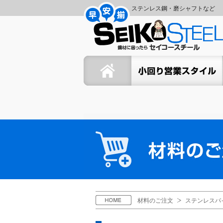
コ
ナ
ステンレス鋼・磨シャフトなど
ン
ビ
セ
テ
ゲ
ン
ー
イ
ツ
シ
ホーム
セイコーの小回り営業スタイ
へ
ョ
コ
ス
ン
キ
に
ー
ッ
移
プ
動
ス
材
料
チ
の
ご
ー
注
文
ル
H
材料のご注文
ステンレスパ
O
M
E