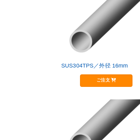
数
の
バ
リ
エ
ー
シ
ョ
ン
が
SUS304TPS／外径 16mm
こ
あ
の
り
商
ご注文
ま
品
す。
に
オ
は
プ
複
シ
数
ョ
の
ン
バ
は
リ
商
エ
品