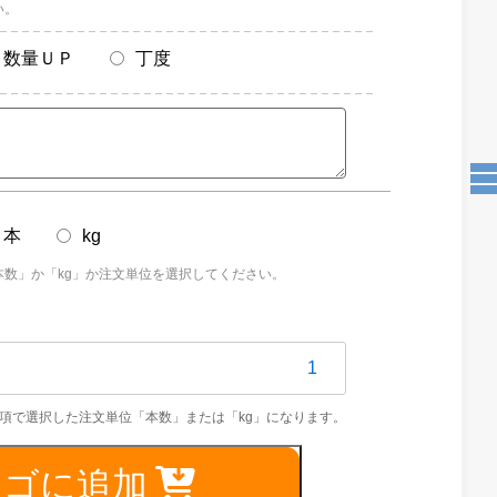
い。
数量ＵＰ
丁度
本
kg
本数」か「kg」か注文単位を選択してください。
S304TPS
25mm
カゴに追加