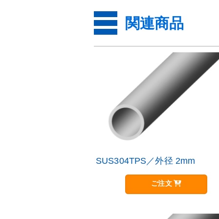
関連商品
SUS304TPS／外径 2mm
こ
の
商
ご注文
品
に
は
複