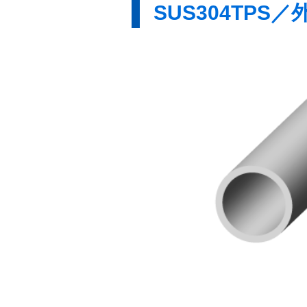
SUS304TPS／