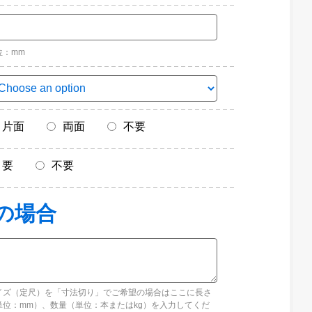
位：mm
片面
両面
不要
要
不要
イズ（定尺）を「寸法切り」でご希望の場合はここに長さ
単位：mm）、数量（単位：本またはkg）を入力してくだ