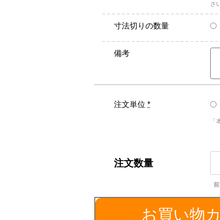
さ
寸法切りの数量
備考
注文単位
*
「
SU
／
外
径
1
お買い物
個