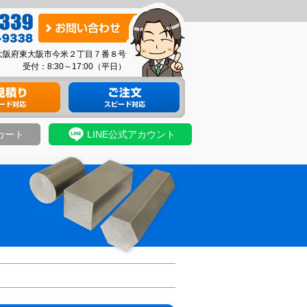
お
問
03 大阪府東大阪市今米２丁目７番８号
い
受付：8:30～17:00（平日）
合
り
材料のご注文
わ
せ
カート
LINE公式アカウント