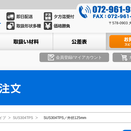
0
7
0
2
〒578-09
7
-
2
ル
取扱い材料
公差表
材料のお見積
9
-
6
9
1
6
会員登録/マイアカウント
-
1
9
-
3
9
3
3
9
3
8
イプ
SUS304TPS
SUS304TPS／外径125mm