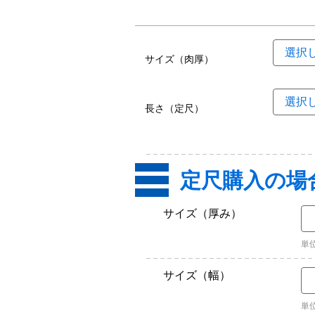
サイズ（肉厚）
長さ（定尺）
定尺購入の場
サイズ（厚み）
単
サイズ（幅）
単