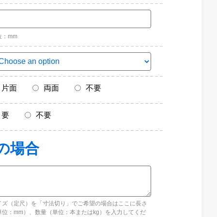
位：mm
片面
両面
不要
要
不要
イズ（定尺）を「寸法切り」でご希望の場合はここに長さ
単位：mm）、数量（単位：本またはkg）を入力してくだ