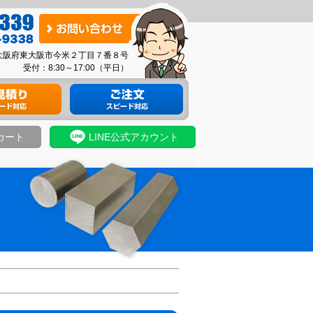
お
問
03 大阪府東大阪市今米２丁目７番８号
い
受付：8:30～17:00（平日）
合
り
材料のご注文
わ
せ
カート
LINE公式アカウント