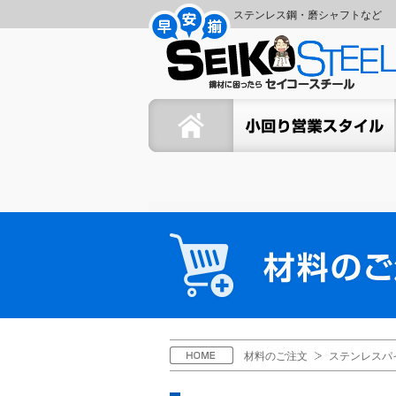
コ
ナ
ステンレス鋼・磨シャフトなど
ン
ビ
セ
テ
ゲ
ン
ー
イ
ツ
シ
ホーム
セイコーの小回り営業スタイ
へ
ョ
コ
ス
ン
キ
に
ー
ッ
移
プ
動
ス
材
料
チ
の
ご
ー
注
文
ル
H
材料のご注文
ステンレスパ
O
M
E