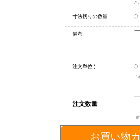
さ
寸法切りの数量
備考
注文単位
*
「
SU
／
外
径
1
お買い物
個