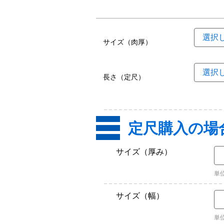
サイズ（肉厚）
長さ（定尺）
定尺購入の場
サイズ（厚み）
単
サイズ（幅）
単