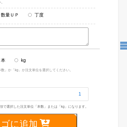
い。
数量ＵＰ
丁度
本
kg
本数」か「kg」か注文単位を選択してください。
S304TPS
16mm
カゴに追加