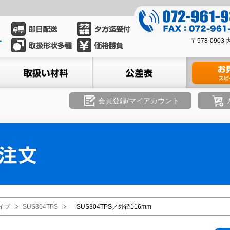
0
7
0
2
〒578-09
7
-
2
ル
取扱い材料
公差表
材料のお見積
9
-
6
9
1
6
会員登録/マイアカウント
-
1
9
-
3
9
3
3
9
3
8
イプ
SUS304TPS
SUS304TPS／外径116mm