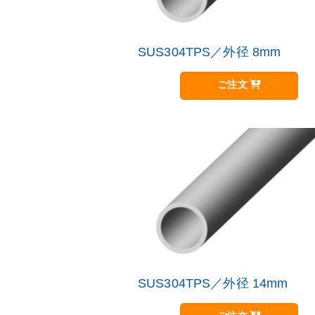
SUS304TPS／外径 8mm
こ
の
商
ご注文
品
に
は
複
数
の
バ
リ
エ
ー
シ
ョ
ン
が
SUS304TPS／外径 14mm
こ
あ
の
り
商