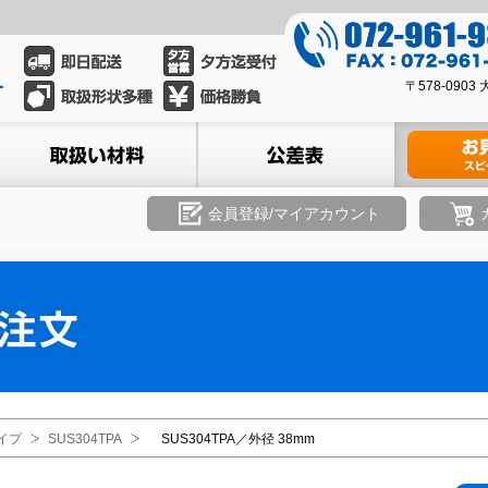
0
7
0
2
〒578-09
7
-
2
ル
取扱い材料
公差表
材料のお見積
9
-
6
9
1
6
会員登録/マイアカウント
-
1
9
-
3
9
3
3
9
3
8
イプ
SUS304TPA
SUS304TPA／外径 38mm