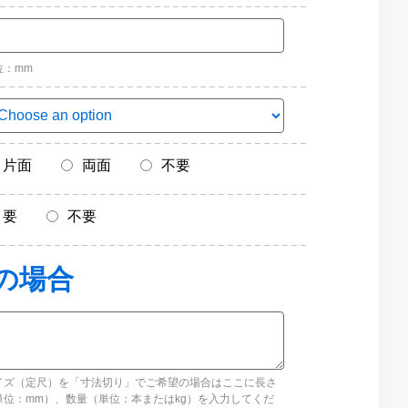
位：mm
片面
両面
不要
要
不要
イズ（定尺）を「寸法切り」でご希望の場合はここに長さ
単位：mm）、数量（単位：本またはkg）を入力してくだ