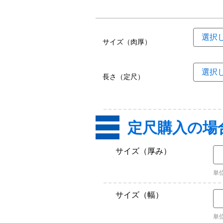
サイズ（肉厚）
長さ（定尺）
定尺購入の場
サイズ（厚み）
単
サイズ（幅）
単