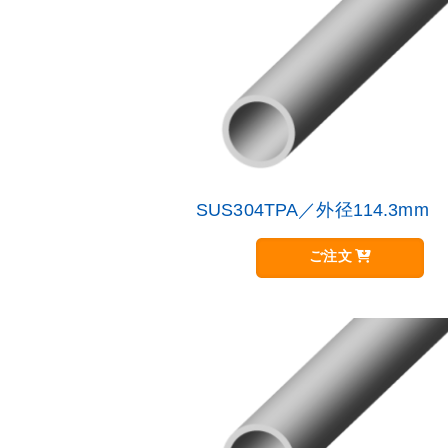
数
の
バ
リ
エ
ー
シ
ョ
ン
が
SUS304TPA／外径114.3mm
こ
あ
の
り
商
ご注文
ま
品
す
に
オ
は
プ
複
シ
数
ョ
の
ン
バ
は
リ
商
エ
品