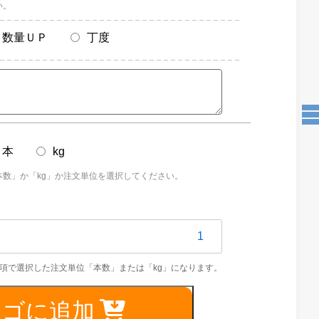
い。
数量ＵＰ
丁度
本
kg
本数」か「kg」か注文単位を選択してください。
S304TPA
8mm
カゴに追加