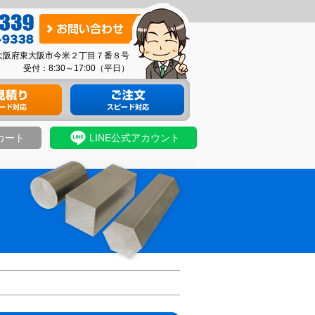
お
問
03 大阪府東大阪市今米２丁目７番８号
い
受付：8:30～17:00（平日）
合
り
材料のご注文
わ
せ
カート
LINE公式アカウント