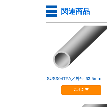
関連商品
SUS304TPA／外径 63.5mm
こ
の
商
ご注文
品
に
は
複