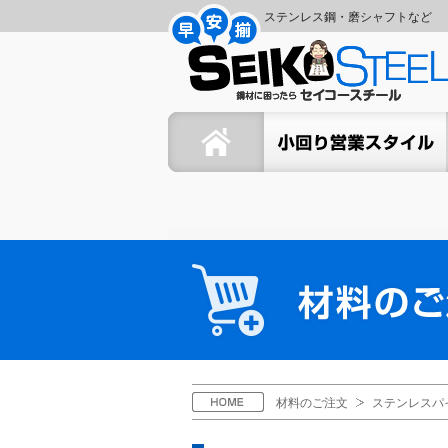
コ
ナ
ステンレス鋼・磨シャフトなど
ン
ビ
セ
テ
ゲ
ン
ー
イ
ツ
シ
ホーム
セイコーの小回り営業スタイ
へ
ョ
コ
ス
ン
キ
に
ー
ッ
移
プ
動
ス
材
料
チ
の
ご
ー
注
文
ル
H
材料のご注文
ステンレスパ
O
M
E