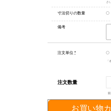
さ
寸法切りの数量
備考
注文単位
*
「
SU
／
外
径
3
お買い物
個