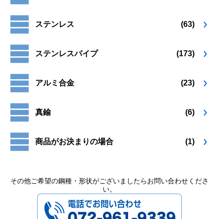
り
り
ペ
ペ
ま
ま
ー
ー
ステンレス
(63)
す。
す。
ジ
ジ
オ
オ
か
か
プ
プ
ら
ら
ステンレスパイプ
(173)
シ
シ
選
選
ョ
ョ
択
択
ン
ン
で
で
アルミ合金
(23)
は
は
き
き
商
商
ま
ま
品
品
す
す
真鍮
(6)
ペ
ペ
ー
ー
ジ
ジ
商品がお決まりの場合
(1)
か
か
ら
ら
選
選
択
択
その他ご希望の鋼種・形状がございましたらお問い合わせくださ
い。
で
で
072-961-9339
き
き
ま
ま