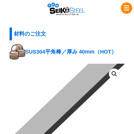
コ
ナ
セ
ン
ビ
イ
テ
ゲ
コ
ン
ー
ツ
シ
材料のご注文
ー
へ
ョ
ス
ス
ン
SUS304平角棒／厚み 40mm（HOT）
チ
キ
に
ッ
移
ー
プ
動
ル