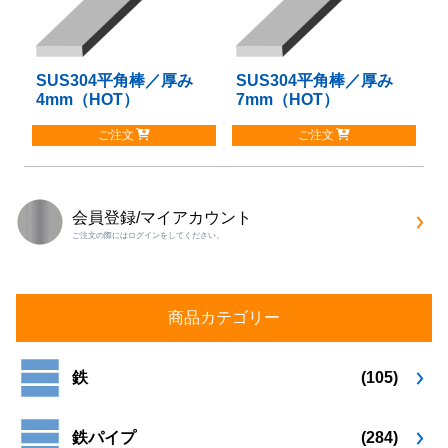
の
の
バ
バ
リ
リ
SUS304平角棒／厚み
こ
SUS304平角棒／厚み
こ
エ
エ
4mm（HOT）
7mm（HOT）
の
の
ー
ー
商
商
シ
シ
ご注文
ご注文
品
品
ョ
ョ
に
に
ン
ン
は
は
が
が
複
複
あ
あ
会員登録/マイアカウント
数
数
り
り
ご注文の際にはログインをしてください。
の
の
ま
ま
バ
バ
す。
す。
リ
リ
オ
オ
エ
エ
プ
プ
商品カテゴリー
ー
ー
シ
シ
シ
シ
ョ
ョ
ョ
ョ
鉄
(105)
ン
ン
ン
ン
は
は
が
が
商
商
鉄パイプ
(284)
あ
あ
品
品