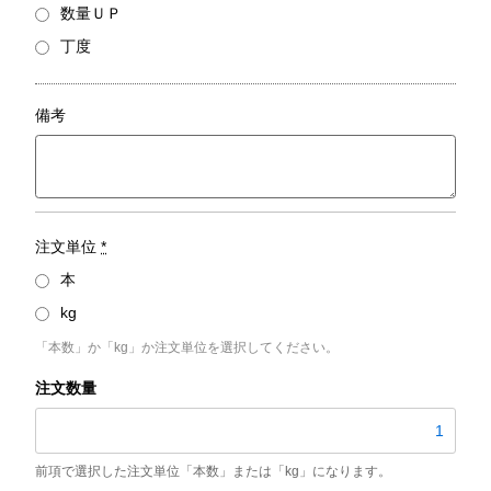
数量ＵＰ
丁度
備考
注文単位
*
本
kg
「本数」か「kg」か注文単位を選択してください。
SUS304
平
角
棒
／