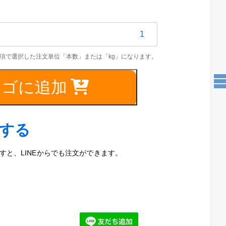
S304
カゴに追加
2mm（COLD）
文する
と、LINEからでも注文ができます。