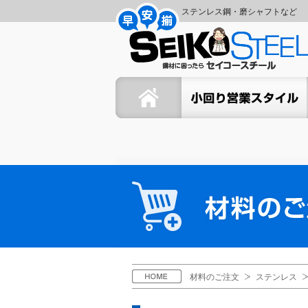
コ
ナ
ステンレス鋼・磨シャフトなど
ン
ビ
セ
テ
ゲ
ン
ー
イ
ツ
シ
ホーム
セイコーの小回り営業スタイ
へ
ョ
コ
ス
ン
キ
に
ー
ッ
移
プ
動
ス
材
料
チ
の
ご
ー
注
文
ル
H
材料のご注文
ステンレス
O
M
E