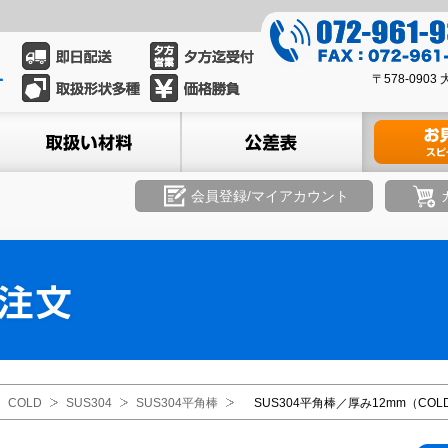
0
7
0
2
〒578-09
7
-
2
ル
取扱い材料
公差表
材料のお見積
9
-
6
9
1
6
会員登録/マイアカウント
-
1
9
-
3
9
3
3
9
3
8
COLD
SUS304
SUS304平角棒
SUS304平角棒／厚み12mm（COL