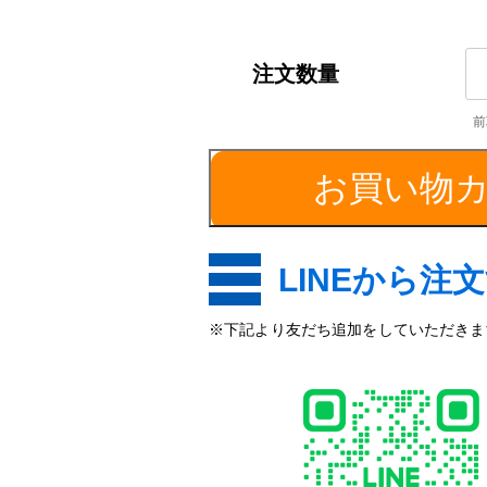
SU
平
角
棒
／
お買い物
厚
み
1
個
LINEから注
※下記より友だち追加をしていただきます