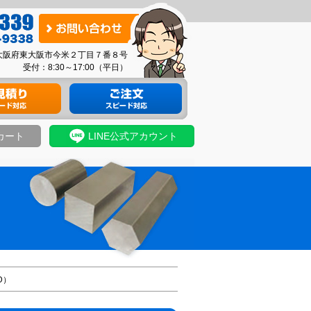
お
問
03 大阪府東大阪市今米２丁目７番８号
い
受付：8:30～17:00（平日）
合
り
材料のご注文
わ
せ
カート
LINE公式アカウント
D）