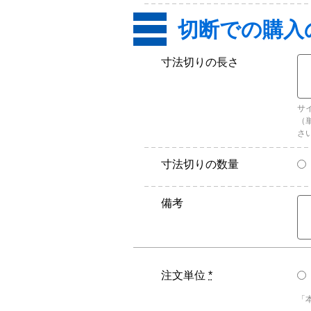
寸法切りの長さ
サ
（
さ
寸法切りの数量
備考
注文単位
*
「