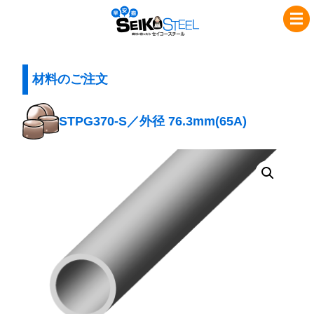
コ
ナ
セ
ン
ビ
イ
テ
ゲ
コ
ン
ー
ツ
シ
材料のご注文
ー
へ
ョ
ス
ス
ン
STPG370-S／外径 76.3mm(65A)
チ
キ
に
ッ
移
ー
プ
動
ル