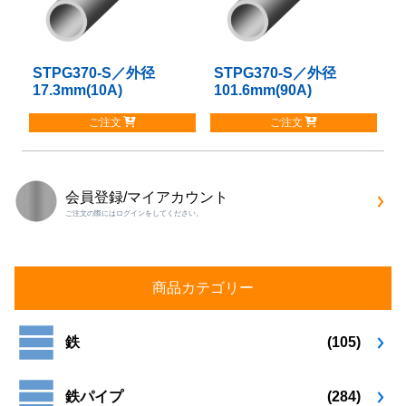
の
の
バ
バ
リ
リ
STPG370-S／外径
こ
STPG370-S／外径
こ
エ
エ
17.3mm(10A)
101.6mm(90A)
の
の
ー
ー
商
商
シ
シ
ご注文
ご注文
品
品
ョ
ョ
に
に
ン
ン
は
は
が
が
複
複
あ
あ
会員登録/マイアカウント
数
数
り
り
ご注文の際にはログインをしてください。
の
の
ま
ま
バ
バ
す。
す。
リ
リ
オ
オ
エ
エ
プ
プ
商品カテゴリー
ー
ー
シ
シ
シ
シ
ョ
ョ
ョ
ョ
鉄
(105)
ン
ン
ン
ン
は
は
が
が
商
商
鉄パイプ
(284)
あ
あ
品
品