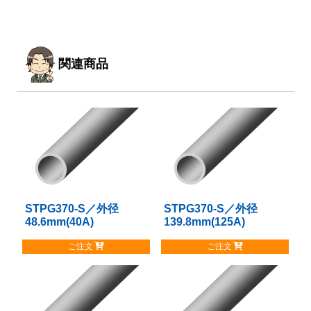
関連商品
STPG370-S／外径
こ
STPG370-S／外径
こ
48.6mm(40A)
139.8mm(125A)
の
の
商
商
ご注文
ご注文
品
品
に
に
は
は
複
複
数
数