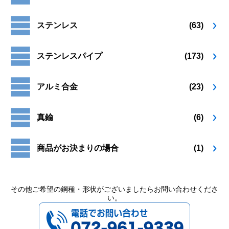
り
り
ペ
ペ
ま
ま
ー
ー
ステンレス
(63)
す。
す。
ジ
ジ
オ
オ
か
か
プ
プ
ら
ら
ステンレスパイプ
(173)
シ
シ
選
選
ョ
ョ
択
択
ン
ン
で
で
アルミ合金
(23)
は
は
き
き
商
商
ま
ま
品
品
す
す
真鍮
(6)
ペ
ペ
ー
ー
ジ
ジ
商品がお決まりの場合
(1)
か
か
ら
ら
選
選
択
択
その他ご希望の鋼種・形状がございましたらお問い合わせくださ
い。
で
で
072-961-9339
き
き
ま
ま