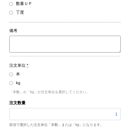
数量ＵＰ
丁度
備考
注文単位
*
本
kg
「本数」か「kg」か注文単位を選択してください。
STPG370-
S
／
外
径