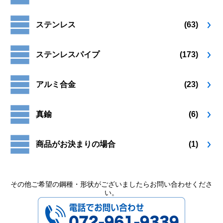
り
り
ペ
ペ
ま
ま
ー
ー
ステンレス
(63)
す。
す。
ジ
ジ
オ
オ
か
か
プ
プ
ら
ら
ステンレスパイプ
(173)
シ
シ
選
選
ョ
ョ
択
択
ン
ン
で
で
アルミ合金
(23)
は
は
き
き
商
商
ま
ま
品
品
す
す
真鍮
(6)
ペ
ペ
ー
ー
ジ
ジ
商品がお決まりの場合
(1)
か
か
ら
ら
選
選
択
択
その他ご希望の鋼種・形状がございましたらお問い合わせくださ
い。
で
で
072-961-9339
き
き
ま
ま