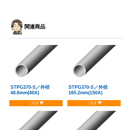
関連商品
STPG370-S／外径
こ
STPG370-S／外径
こ
48.6mm(40A)
165.2mm(150A)
の
の
商
商
ご注文
ご注文
品
品
に
に
は
は
複
複
数
数