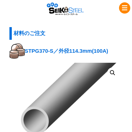
コ
ナ
セ
ン
ビ
イ
テ
ゲ
コ
ン
ー
ツ
シ
材料のご注文
ー
へ
ョ
ス
ス
ン
STPG370-S／外径114.3mm(100A)
チ
キ
に
ッ
移
ー
プ
動
ル