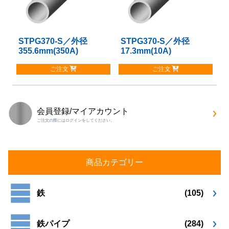
の
の
バ
バ
リ
リ
STPG370-S／外径
こ
STPG370-S／外径
こ
エ
エ
355.6mm(350A)
17.3mm(10A)
の
の
ー
ー
商
商
シ
シ
ご注文
ご注文
品
品
ョ
ョ
に
に
ン
ン
は
は
が
が
複
複
あ
あ
会員登録/マイアカウント
数
数
り
り
ご注文の際にはログインをしてください。
の
の
ま
ま
バ
バ
す。
す。
リ
リ
オ
オ
エ
エ
プ
プ
商品カテゴリー
ー
ー
シ
シ
シ
シ
ョ
ョ
ョ
ョ
鉄
(105)
ン
ン
ン
ン
は
は
が
が
商
商
鉄パイプ
(284)
あ
あ
品
品