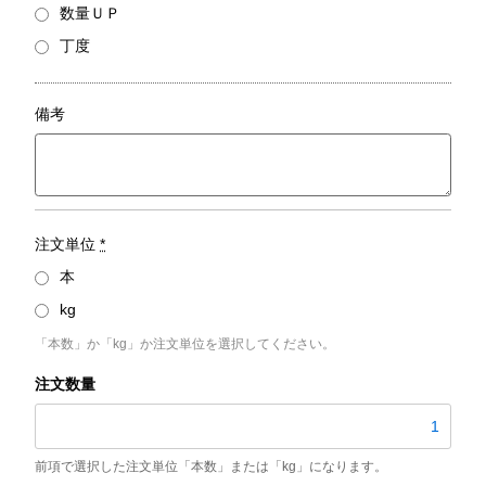
数量ＵＰ
丁度
備考
注文単位
*
本
kg
「本数」か「kg」か注文単位を選択してください。
STPG370-
S
／
外
径