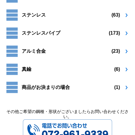
り
り
ペ
ペ
ま
ま
ー
ー
ステンレス
(63)
す。
す。
ジ
ジ
オ
オ
か
か
プ
プ
ら
ら
ステンレスパイプ
(173)
シ
シ
選
選
ョ
ョ
択
択
ン
ン
で
で
アルミ合金
(23)
は
は
き
き
商
商
ま
ま
品
品
す
す
真鍮
(6)
ペ
ペ
ー
ー
ジ
ジ
商品がお決まりの場合
(1)
か
か
ら
ら
選
選
択
択
その他ご希望の鋼種・形状がございましたらお問い合わせくださ
い。
で
で
072-961-9339
き
き
ま
ま