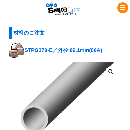
コ
ナ
セ
ン
ビ
イ
テ
ゲ
コ
ン
ー
ツ
シ
材料のご注文
ー
へ
ョ
ス
ス
ン
STPG370-E／外径 89.1mm(80A)
チ
キ
に
ッ
移
ー
プ
動
ル