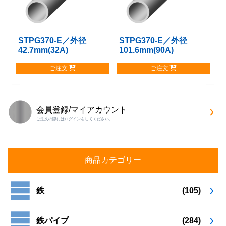
の
の
バ
バ
リ
リ
STPG370-E／外径
こ
STPG370-E／外径
こ
エ
エ
42.7mm(32A)
101.6mm(90A)
の
の
ー
ー
商
商
シ
シ
ご注文
ご注文
品
品
ョ
ョ
に
に
ン
ン
は
は
が
が
複
複
あ
あ
会員登録/マイアカウント
数
数
り
り
ご注文の際にはログインをしてください。
の
の
ま
ま
バ
バ
す。
す。
リ
リ
オ
オ
エ
エ
プ
プ
商品カテゴリー
ー
ー
シ
シ
シ
シ
ョ
ョ
ョ
ョ
鉄
(105)
ン
ン
ン
ン
は
は
が
が
商
商
鉄パイプ
(284)
あ
あ
品
品