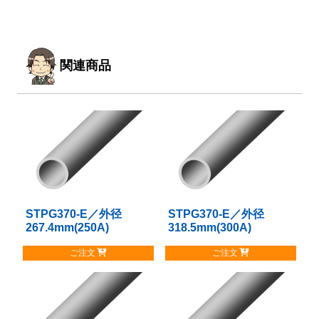
関連商品
STPG370-E／外径
こ
STPG370-E／外径
こ
267.4mm(250A)
318.5mm(300A)
の
の
商
商
ご注文
ご注文
品
品
に
に
は
は
複
複
数
数