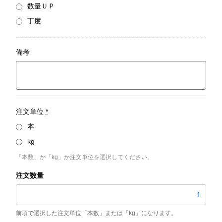
数量ＵＰ
丁度
備考
注文単位
*
本
kg
「本数」か「kg」か注文単位を選択してください。
STPG370-
E
／
外
径