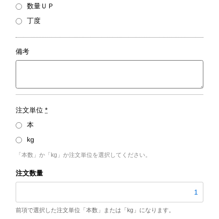
数量ＵＰ
丁度
備考
注文単位
*
本
kg
「本数」か「kg」か注文単位を選択してください。
STPG370-
E
／
外
径