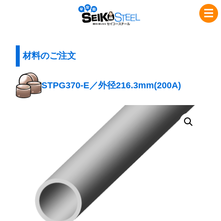
コ
ナ
セ
ン
ビ
イ
テ
ゲ
コ
ン
ー
ツ
シ
材料のご注文
ー
へ
ョ
ス
ス
ン
STPG370-E／外径216.3mm(200A)
チ
キ
に
ッ
移
ー
プ
動
ル