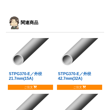
関連商品
STPG370-E／外径
こ
STPG370-E／外径
こ
21.7mm(15A)
42.7mm(32A)
の
の
商
商
ご注文
ご注文
品
品
に
に
は
は
複
複
数
数