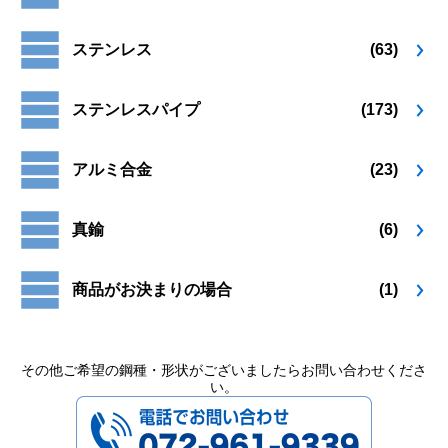
り
り
ペ
ペ
ま
ま
ー
ー
ステンレス
(63)
す。
す。
ジ
ジ
オ
オ
か
か
プ
プ
ら
ら
ステンレスパイプ
(173)
シ
シ
選
選
ョ
ョ
択
択
ン
ン
で
で
アルミ合金
(23)
は
は
き
き
商
商
ま
ま
品
品
す
す
真鍮
(6)
ペ
ペ
ー
ー
ジ
ジ
商品がお決まりの場合
(1)
か
か
ら
ら
選
選
択
択
その他ご希望の鋼種・形状がございましたらお問い合わせくださ
い。
で
で
072-961-9339
き
き
ま
ま