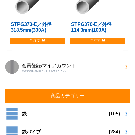
の
の
バ
バ
リ
リ
STPG370-E／外径
こ
STPG370-E／外径
こ
エ
エ
318.5mm(300A)
114.3mm(100A)
の
の
ー
ー
商
商
シ
シ
ご注文
ご注文
品
品
ョ
ョ
に
に
ン
ン
は
は
が
が
複
複
あ
あ
会員登録/マイアカウント
数
数
り
り
ご注文の際にはログインをしてください。
の
の
ま
ま
バ
バ
す。
す。
リ
リ
オ
オ
エ
エ
プ
プ
商品カテゴリー
ー
ー
シ
シ
シ
シ
ョ
ョ
ョ
ョ
鉄
(105)
ン
ン
ン
ン
は
は
が
が
商
商
鉄パイプ
(284)
あ
あ
品
品