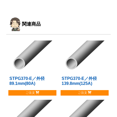
関連商品
STPG370-E／外径
こ
STPG370-E／外径
こ
89.1mm(80A)
139.8mm(125A)
の
の
商
商
ご注文
ご注文
品
品
に
に
は
は
複
複
数
数