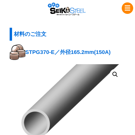
コ
ナ
セ
ン
ビ
イ
テ
ゲ
コ
ン
ー
ツ
シ
材料のご注文
ー
へ
ョ
ス
ス
ン
STPG370-E／外径165.2mm(150A)
チ
キ
に
ッ
移
ー
プ
動
ル