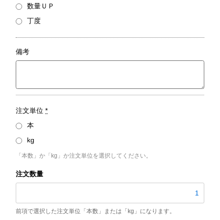
数量ＵＰ
丁度
備考
注文単位
*
本
kg
「本数」か「kg」か注文単位を選択してください。
STPG370-
E
／
外
径