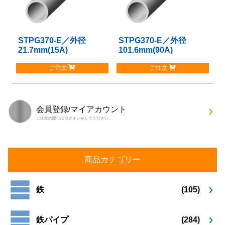
の
の
バ
バ
リ
リ
STPG370-E／外径
こ
STPG370-E／外径
こ
エ
エ
21.7mm(15A)
101.6mm(90A)
の
の
ー
ー
商
商
シ
シ
ご注文
ご注文
品
品
ョ
ョ
に
に
ン
ン
は
は
が
が
複
複
あ
あ
会員登録/マイアカウント
数
数
り
り
ご注文の際にはログインをしてください。
の
の
ま
ま
バ
バ
す。
す。
リ
リ
オ
オ
エ
エ
プ
プ
商品カテゴリー
ー
ー
シ
シ
シ
シ
ョ
ョ
ョ
ョ
鉄
(105)
ン
ン
ン
ン
は
は
が
が
商
商
鉄パイプ
(284)
あ
あ
品
品