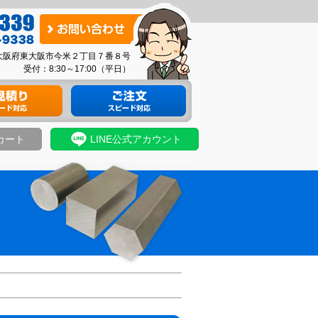
お
問
03 大阪府東大阪市今米２丁目７番８号
い
受付：8:30～17:00（平日）
合
り
材料のご注文
わ
せ
カート
LINE公式アカウント