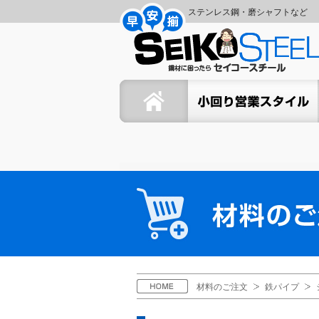
コ
ナ
ステンレス鋼・磨シャフトなど
ン
ビ
セ
テ
ゲ
ン
ー
イ
ツ
シ
ホーム
セイコーの小回り営業スタイ
へ
ョ
コ
ス
ン
キ
に
ー
ッ
移
プ
動
ス
材
料
チ
の
ご
ー
注
文
ル
H
材料のご注文
鉄パイプ
O
M
E