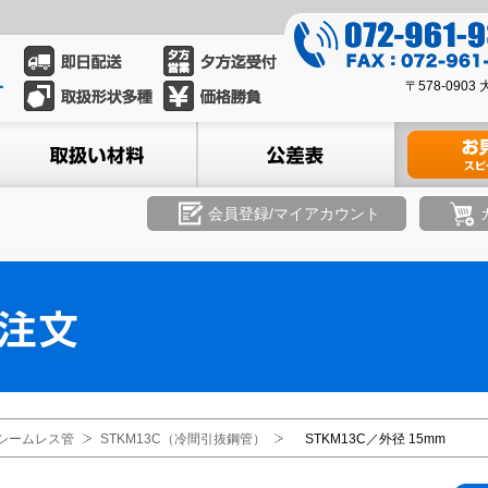
0
7
0
2
〒578-09
7
-
2
ル
取扱い材料
公差表
材料のお見積
9
-
6
9
1
6
会員登録/マイアカウント
-
1
9
-
3
9
3
3
9
3
8
シームレス管
STKM13C（冷間引抜鋼管）
STKM13C／外径 15mm