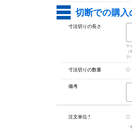
寸法切りの長さ
サ
（
さ
寸法切りの数量
備考
注文単位
*
「