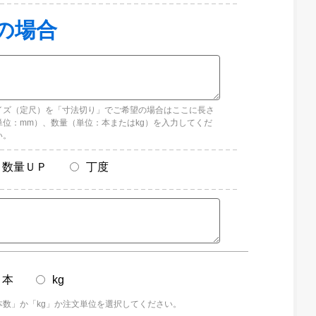
イズ（定尺）を「寸法切り」でご希望の場合はここに長さ
単位：mm）、数量（単位：本またはkg）を入力してくだ
い。
数量ＵＰ
丁度
本
kg
本数」か「kg」か注文単位を選択してください。