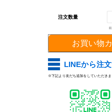
S
／
外
径
1
お買い物
個
LINEから注
※下記より友だち追加をしていただきます