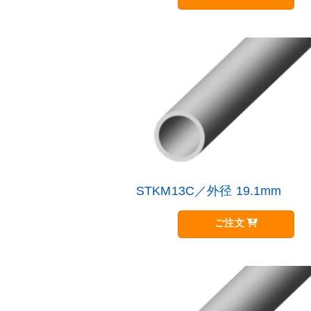
品
す。
に
オ
は
プ
複
シ
数
ョ
の
ン
バ
は
リ
商
エ
品
ー
ペ
シ
ー
ョ
ジ
ン
か
が
STKM13C／外径 19.1mm
こ
ら
あ
の
選
り
商
択
ご注文
ま
品
で
す。
に
き
オ
は
ま
プ
複
す
シ
数
ョ
の
ン