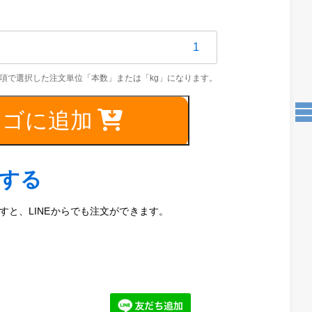
TKM13C
5mm
カゴに追加
文する
と、LINEからでも注文ができます。