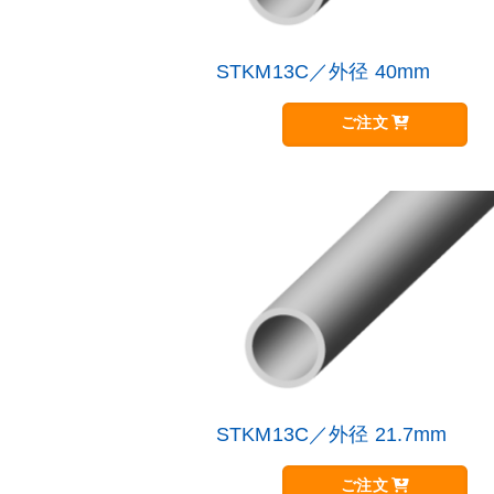
STKM13C／外径 40mm
こ
の
商
ご注文
品
に
は
複
数
の
バ
リ
エ
ー
シ
ョ
ン
が
STKM13C／外径 21.7mm
こ
あ
の
り
商
ご注文
ま