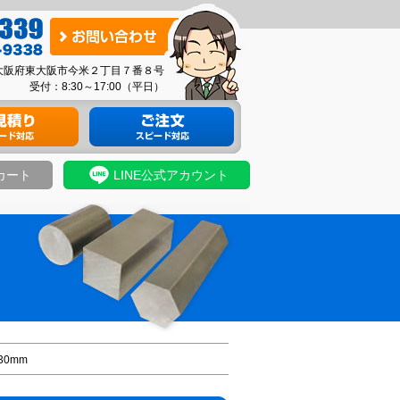
お
問
03 大阪府東大阪市今米２丁目７番８号
い
受付：8:30～17:00（平日）
合
り
材料のご注文
わ
せ
カート
LINE公式アカウント
30mm