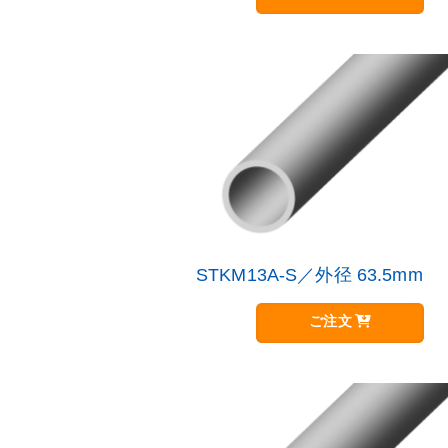
品
す
に
オ
は
プ
複
シ
数
ョ
の
ン
バ
は
リ
商
エ
品
ー
ペ
シ
ー
ョ
ジ
ン
か
が
STKM13A-S／外径 63.5mm
こ
ら
あ
の
選
り
商
択
ご注文
ま
品
で
す。
に
き
オ
は
ま
プ
複
す
シ
数
ョ
の
ン