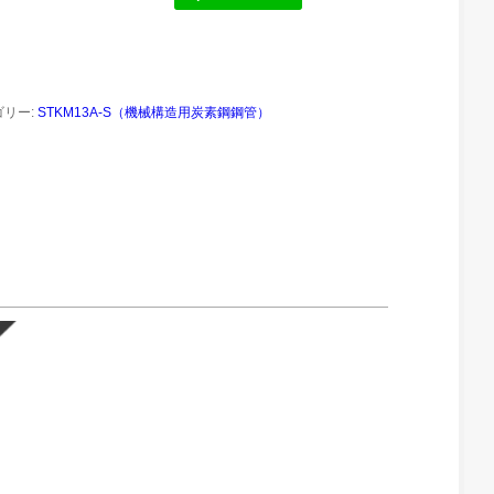
ゴリー:
STKM13A-S（機械構造用炭素鋼鋼管）