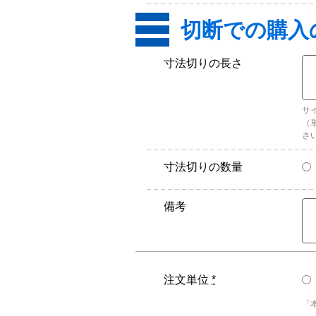
寸法切りの長さ
サ
（
さ
寸法切りの数量
備考
注文単位
*
「