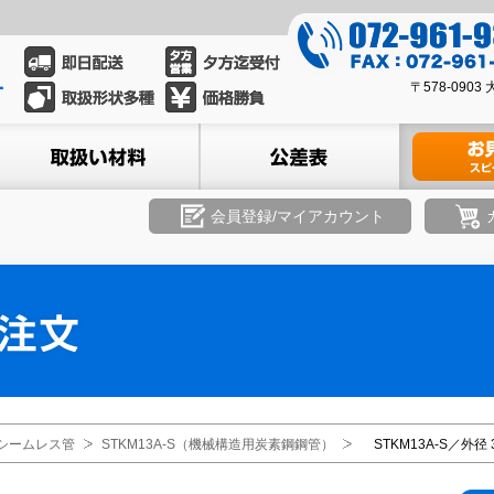
0
7
0
2
〒578-09
7
-
2
ル
取扱い材料
公差表
材料のお見積
9
-
6
9
1
6
会員登録/マイアカウント
-
1
9
-
3
9
3
3
9
3
8
シームレス管
STKM13A-S（機械構造用炭素鋼鋼管）
STKM13A-S／外径 