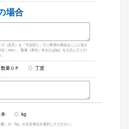
イズ（定尺）を「寸法切り」でご希望の場合はここに長さ
単位：mm）、数量（単位：本またはkg）を入力してくだ
い。
数量ＵＰ
丁度
本
kg
本数」か「kg」か注文単位を選択してください。