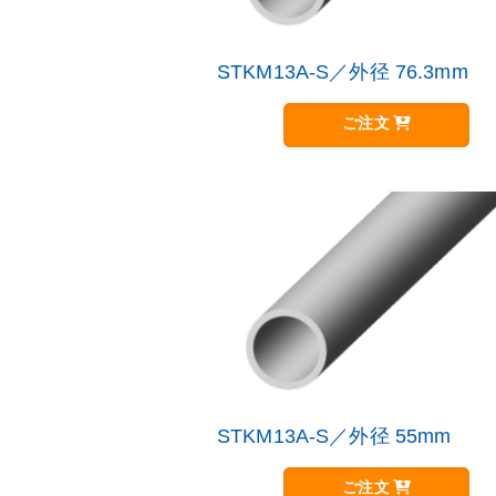
STKM13A-S／外径 76.3mm
こ
の
商
ご注文
品
に
は
複
数
の
バ
リ
エ
ー
シ
ョ
ン
が
STKM13A-S／外径 55mm
こ
あ
の
り
商
ご注文
ま