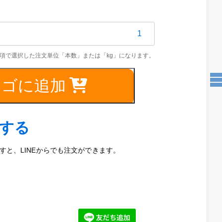
KM13A-
カゴに追加
0mm
文する
と、LINEからでも注文ができます。