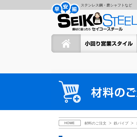
コ
ナ
ステンレス鋼・磨シャフトなど
ン
ビ
セ
テ
ゲ
ン
ー
イ
ツ
シ
ホーム
セイコーの小回り営業スタイ
へ
ョ
コ
ス
ン
キ
に
ー
ッ
移
プ
動
ス
材
料
チ
の
ご
ー
注
文
ル
H
材料のご注文
鉄パイプ
O
M
E