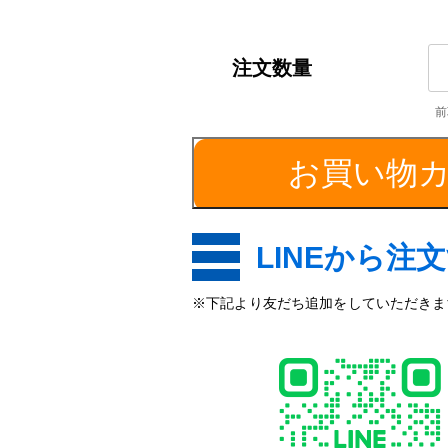
ST
S
／
外
径
お買い物
3
個
LINEから注
※下記より友だち追加をしていただきます