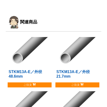
関連商品
STKM13A-E／外径
こ
STKM13A-E／外径
こ
48.6mm
21.7mm
の
の
商
商
ご注文
ご注文
品
品
に
に
は
は
複
複
数
数