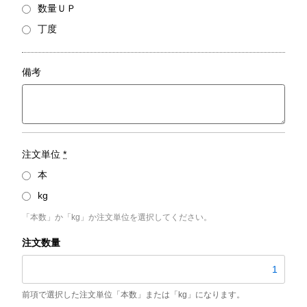
数量ＵＰ
丁度
備考
注文単位
*
本
kg
「本数」か「kg」か注文単位を選択してください。
STKM13A-
E
／
外
径