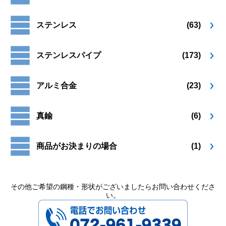
り
り
ペ
ペ
ま
ま
ー
ー
ステンレス
(63)
す。
す。
ジ
ジ
オ
オ
か
か
プ
プ
ら
ら
ステンレスパイプ
(173)
シ
シ
選
選
ョ
ョ
択
択
ン
ン
で
で
アルミ合金
(23)
は
は
き
き
商
商
ま
ま
品
品
す
す
真鍮
(6)
ペ
ペ
ー
ー
ジ
ジ
商品がお決まりの場合
(1)
か
か
ら
ら
選
選
択
択
その他ご希望の鋼種・形状がございましたらお問い合わせくださ
い。
で
で
072-961-9339
き
き
ま
ま