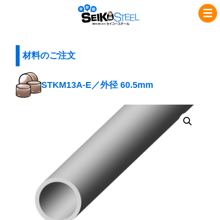
コ
ナ
セ
ン
ビ
イ
テ
ゲ
コ
ン
ー
ツ
シ
材料のご注文
ー
へ
ョ
ス
ス
ン
STKM13A-E／外径 60.5mm
チ
キ
に
ッ
移
ー
プ
動
ル