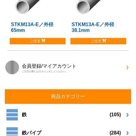
の
の
バ
バ
リ
リ
STKM13A-E／外径
こ
STKM13A-E／外径
こ
エ
エ
65mm
38.1mm
の
の
ー
ー
商
商
シ
シ
ご注文
ご注文
品
品
ョ
ョ
に
に
ン
ン
は
は
が
が
複
複
あ
あ
会員登録/マイアカウント
数
数
り
り
ご注文の際にはログインをしてください。
の
の
ま
ま
バ
バ
す。
す。
リ
リ
オ
オ
エ
エ
プ
プ
商品カテゴリー
ー
ー
シ
シ
シ
シ
ョ
ョ
ョ
ョ
鉄
(105)
ン
ン
ン
ン
は
は
が
が
商
商
鉄パイプ
(284)
あ
あ
品
品