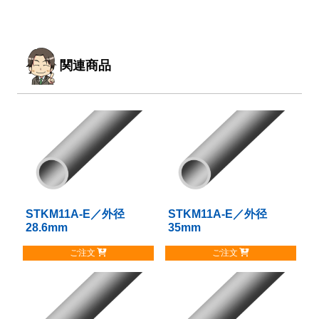
関連商品
STKM11A-E／外径
こ
STKM11A-E／外径
こ
28.6mm
35mm
の
の
商
商
ご注文
ご注文
品
品
に
に
は
は
複
複
数
数