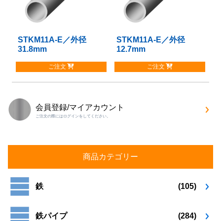
の
の
バ
バ
リ
リ
STKM11A-E／外径
こ
STKM11A-E／外径
こ
エ
エ
31.8mm
12.7mm
の
の
ー
ー
商
商
シ
シ
ご注文
ご注文
品
品
ョ
ョ
に
に
ン
ン
は
は
が
が
複
複
あ
あ
会員登録/マイアカウント
数
数
り
り
ご注文の際にはログインをしてください。
の
の
ま
ま
バ
バ
す。
す。
リ
リ
オ
オ
エ
エ
プ
プ
商品カテゴリー
ー
ー
シ
シ
シ
シ
ョ
ョ
ョ
ョ
鉄
(105)
ン
ン
ン
ン
は
は
が
が
商
商
鉄パイプ
(284)
あ
あ
品
品