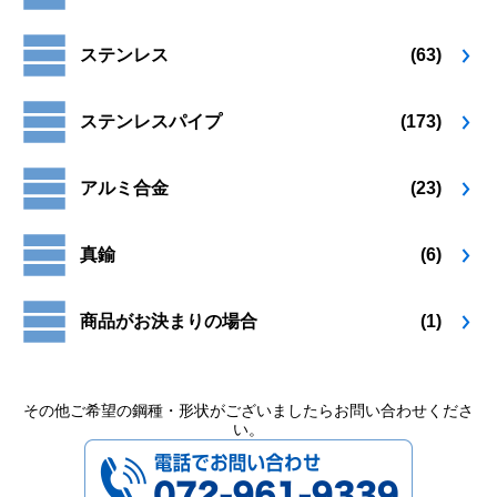
り
り
ペ
ペ
ま
ま
ー
ー
ステンレス
(63)
す。
す。
ジ
ジ
オ
オ
か
か
プ
プ
ら
ら
ステンレスパイプ
(173)
シ
シ
選
選
ョ
ョ
択
択
ン
ン
で
で
アルミ合金
(23)
は
は
き
き
商
商
ま
ま
品
品
す
す
真鍮
(6)
ペ
ペ
ー
ー
ジ
ジ
商品がお決まりの場合
(1)
か
か
ら
ら
選
選
択
択
その他ご希望の鋼種・形状がございましたらお問い合わせくださ
い。
で
で
072-961-9339
き
き
ま
ま