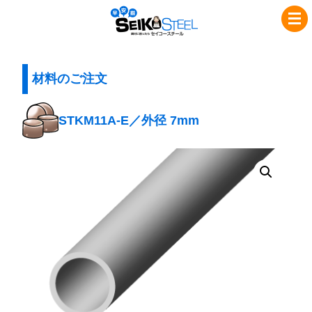
コ
ナ
セ
ン
ビ
イ
テ
ゲ
コ
ン
ー
ツ
シ
材料のご注文
ー
へ
ョ
ス
ス
ン
STKM11A-E／外径 7mm
チ
キ
に
ッ
移
ー
プ
動
ル