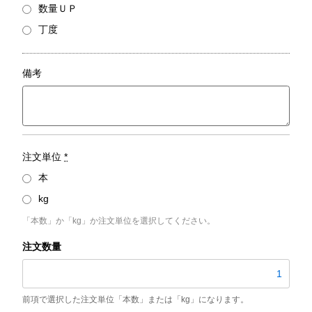
数量ＵＰ
丁度
備考
注文単位
*
本
kg
「本数」か「kg」か注文単位を選択してください。
STKM11A-
E
／
外
径