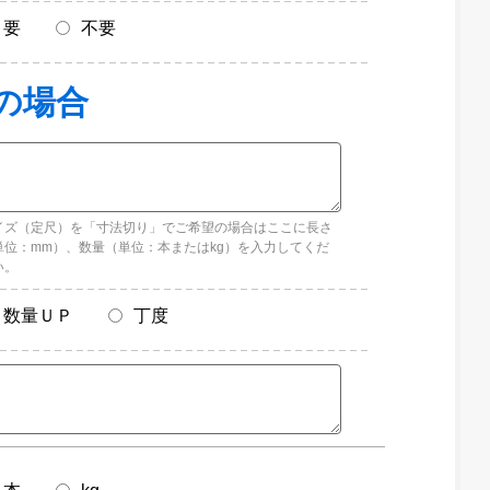
要
不要
イズ（定尺）を「寸法切り」でご希望の場合はここに長さ
単位：mm）、数量（単位：本またはkg）を入力してくだ
い。
数量ＵＰ
丁度