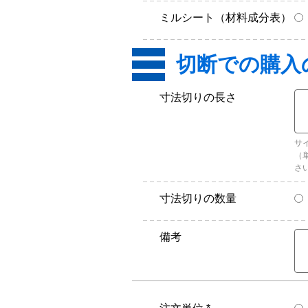
ミルシート（材料成分表）
寸法切りの長さ
サ
（
さ
寸法切りの数量
備考