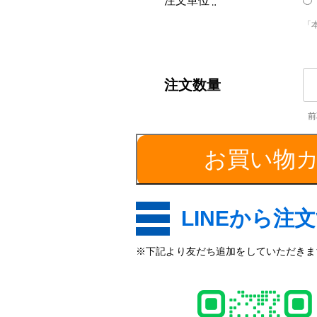
注文単位
*
「
SS
平
角
棒
／
お買い物
厚
み
1
き
LINEから注
個
※下記より友だち追加をしていただきます