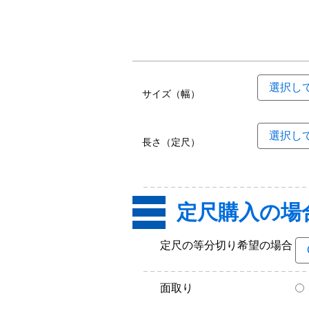
サイズ（幅）
長さ（定尺）
定尺購入の場
定尺の等分切り希望の場合
面取り