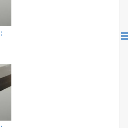
き）
こ
の
商
品
に
は
複
数
の
バ
リ
エ
ー
シ
ョ
ン
が
き）
こ