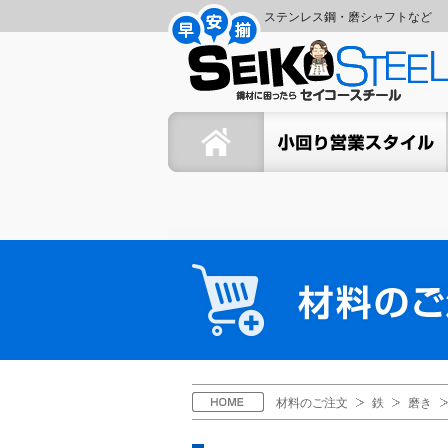
コ
ナ
ステンレス鋼・磨シャフトなど
ン
ビ
セ
テ
ゲ
ン
ー
イ
ツ
シ
ホーム
セイコーの小回り営業スタイ
へ
ョ
コ
ス
ン
キ
に
ー
ッ
移
プ
動
ス
材
料
チ
の
ご
ー
注
文
ル
H
材料のご注文
鉄
磨き
O
M
E