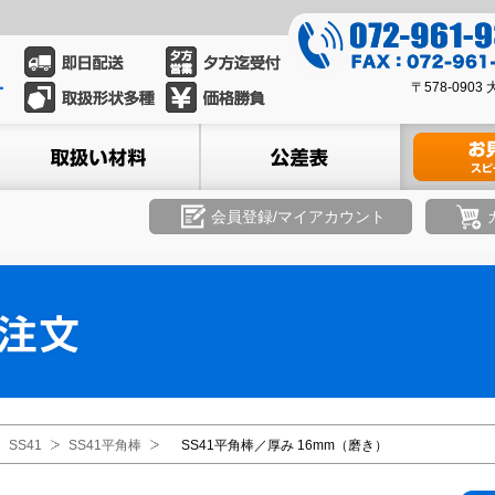
0
7
0
2
〒578-09
7
-
2
ル
取扱い材料
公差表
材料のお見積
9
-
6
9
1
6
会員登録/マイアカウント
-
1
9
-
3
9
3
3
9
3
8
SS41
SS41平角棒
SS41平角棒／厚み 16mm（磨き）