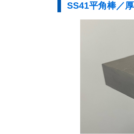
SS41平角棒／厚