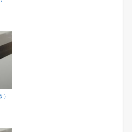
あ
の
り
商
ま
品
す。
に
オ
は
プ
複
シ
数
ョ
の
ン
バ
は
リ
商
エ
品
ー
ペ
シ
ー
ョ
ジ
ン
か
が
磨き）
こ
ら
あ
の
選
り
商
択
ま
品
で
す。
に
き
オ
は
ま
プ
複
す