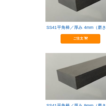
SS41平角棒／厚み 4mm（磨
ご注文
SS41平角棒／厚み 9mm（磨