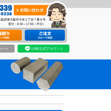
お
問
03 大阪府東大阪市今米２丁目７番８号
い
受付：8:30～17:00（平日）
合
り
材料のご注文
わ
せ
カート
LINE公式アカウント