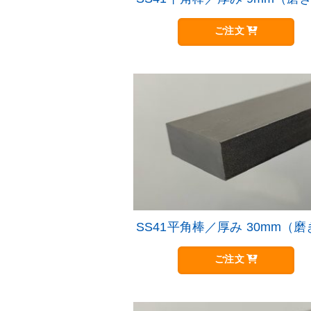
ご注文
SS41平角棒／厚み 30mm（
ご注文