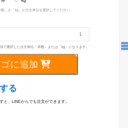
本
kg
本数」か「kg」か注文単位を選択してください。
41
カゴに追加
6mm（磨
）
文する
と、LINEからでも注文ができます。