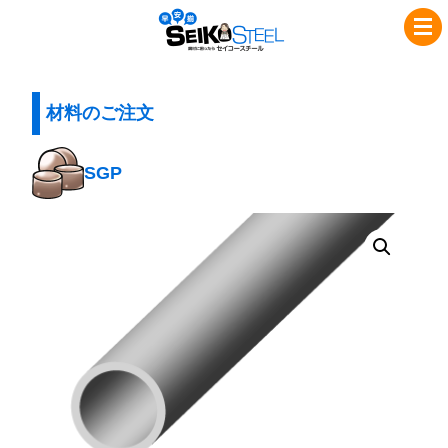
コ
ナ
セ
ン
ビ
イ
テ
ゲ
コ
ン
ー
ツ
シ
材料のご注文
ー
へ
ョ
ス
ス
ン
SGP
チ
キ
に
ッ
移
ー
プ
動
ル