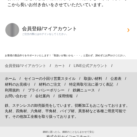
こから長いお付き合いをさせていただいています。
会員登録/マイアカウント
ご注文の際にはログインをしてください。
お客様の製品作りをサポートいたします！「取扱いが無いかも・・・」と思わず、諦めずにお声かけください。
会員登録/マイアカウント
カート
LINE公式アカウント
ホーム
セイコーの小回り営業スタイル
取扱い材料
公差表
材料のお見積り
材料のご注文
特定商取引法に基づく表記
利用規約
プライバシーポリシー
鉄鋼ニュース
お問い合わせ
会社案内
採用情報
鉄、ステンレスの卸売販売をしています。切断加工もおこなっております。
丸材、四角材、六角材、平角材、パイプ材、異形材など各種ご用意可能で
す。その他加工全般を取り扱っております。
鋼材に困ったら、鋼材のことならまかせて安心
株式会社セイコースチール