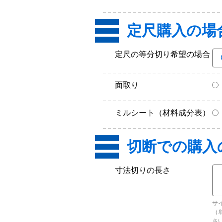
定尺購入の場
定尺の等分切り希望の場合
面取り
ミルシート（材料成分表）
寸法切りの長さ
サ
（
さ