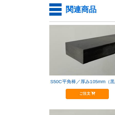
関連商品
S50C平角棒／厚み105mm（
ご注文