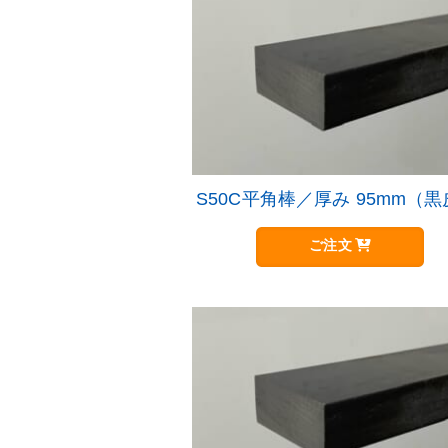
S50C平角棒／厚み 95mm（
ご注文