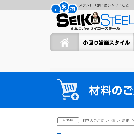
コ
ナ
ステンレス鋼・磨シャフトなど
ン
ビ
セ
テ
ゲ
ン
ー
イ
ツ
シ
ホーム
セイコーの小回り営業スタイ
へ
ョ
コ
ス
ン
キ
に
ー
ッ
移
プ
動
ス
材
料
チ
の
ご
ー
注
文
ル
H
材料のご注文
鉄
黒皮
O
M
E