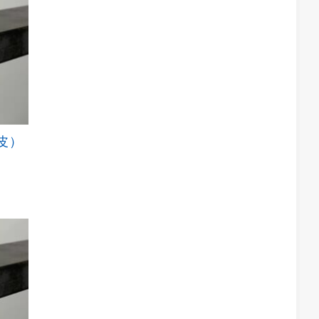
数
の
バ
リ
エ
ー
シ
ョ
ン
が
黒皮）
こ
あ
の
り
商
ま
品
す。
に
オ
は
プ
複
シ
数
ョ
の
ン
バ
は
リ
商
エ
品
ー