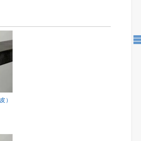
黒皮）
こ
の
商
品
に
は
複