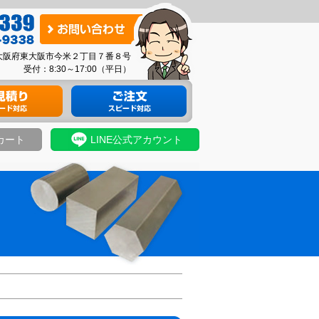
お
問
03 大阪府東大阪市今米２丁目７番８号
い
受付：8:30～17:00（平日）
合
り
材料のご注文
わ
せ
カート
LINE公式アカウント