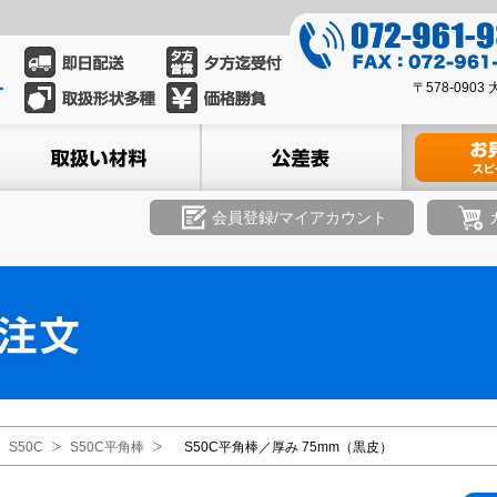
0
7
0
2
〒578-09
7
-
2
ル
取扱い材料
公差表
材料のお見積
9
-
6
9
1
6
会員登録/マイアカウント
-
1
9
-
3
9
3
3
9
3
8
S50C
S50C平角棒
S50C平角棒／厚み 75mm（黒皮）