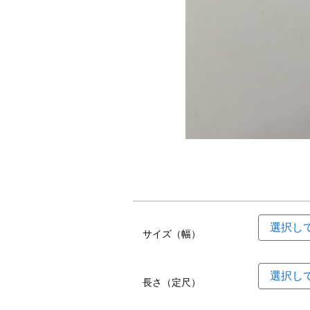
サイズ（幅）
長さ（定尺）