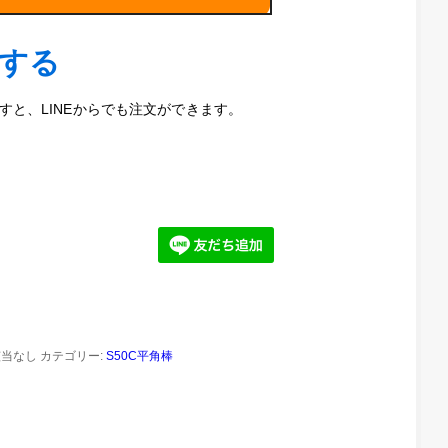
5mm（黒
）
文する
と、LINEからでも注文ができます。
該当なし
カテゴリー:
S50C平角棒