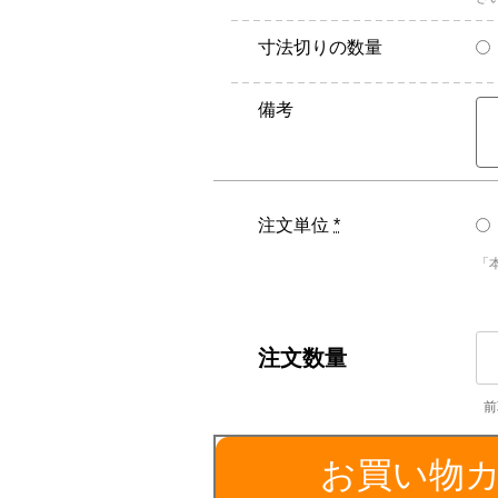
寸法切りの数量
備考
注文単位
*
「
S5
平
角
棒
／
お買い物
厚