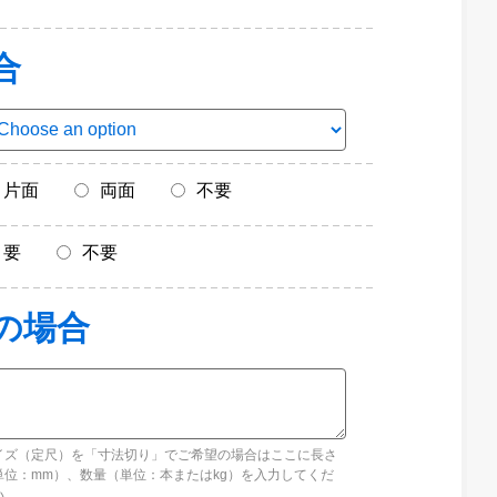
合
片面
両面
不要
要
不要
イズ（定尺）を「寸法切り」でご希望の場合はここに長さ
単位：mm）、数量（単位：本またはkg）を入力してくだ
い。