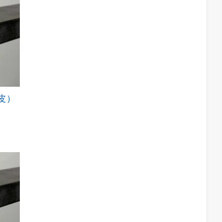
数
の
バ
リ
エ
ー
シ
ョ
ン
が
黒皮）
こ
あ
の
り
商
ま
品
す。
に
オ
は
プ
複
シ
数
ョ
の
ン
バ
は
リ
商
エ
品
ー