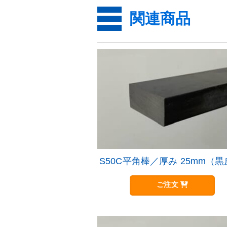
関連商品
S50C平角棒／厚み 25mm（
ご注文