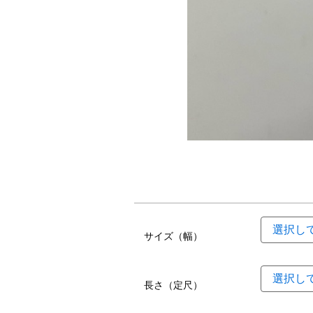
サイズ（幅）
長さ（定尺）