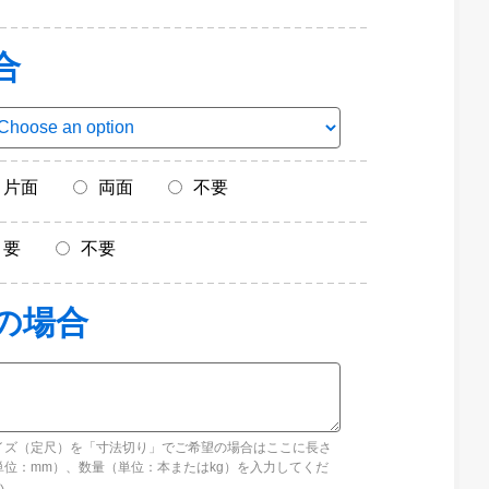
合
片面
両面
不要
要
不要
イズ（定尺）を「寸法切り」でご希望の場合はここに長さ
単位：mm）、数量（単位：本またはkg）を入力してくだ
い。