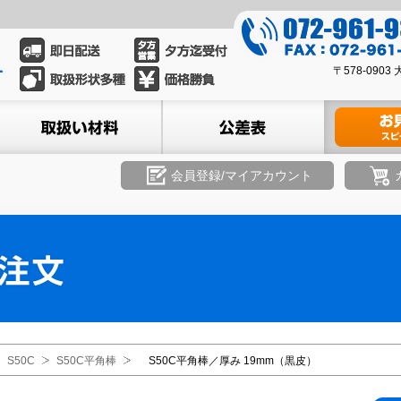
0
7
0
2
〒578-09
7
-
2
ル
取扱い材料
公差表
材料のお見積
9
-
6
9
1
6
会員登録/マイアカウント
-
1
9
-
3
9
3
3
9
3
8
S50C
S50C平角棒
S50C平角棒／厚み 19mm（黒皮）