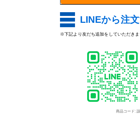
み
1
皮
LINEから注
個
※下記より友だち追加をしていただきます
商品コード: