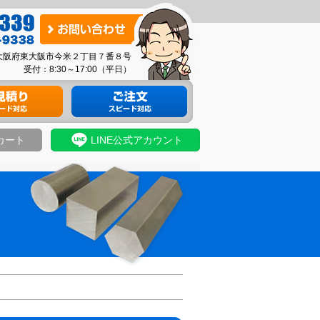
お
問
03 大阪府東大阪市今米２丁目７番８号
い
受付：8:30～17:00（平日）
合
り
材料のご注文
わ
せ
カート
LINE公式アカウント