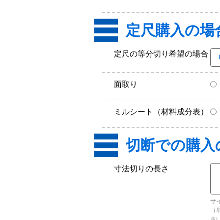
定尺購入の場
定尺の等分切り希望の場合
面取り
ミルシート（材料成分表）
寸法切りの長さ
サ
（
さ