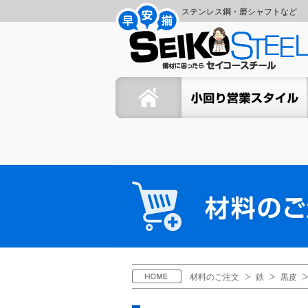
コ
ナ
ステンレス鋼・磨シャフトなど
ン
ビ
セ
テ
ゲ
ン
ー
イ
ツ
シ
ホーム
セイコーの小回り営業スタイ
へ
ョ
コ
ス
ン
キ
に
ー
ッ
移
プ
動
ス
材
料
チ
の
ご
ー
注
文
ル
H
材料のご注文
鉄
黒皮
O
M
E