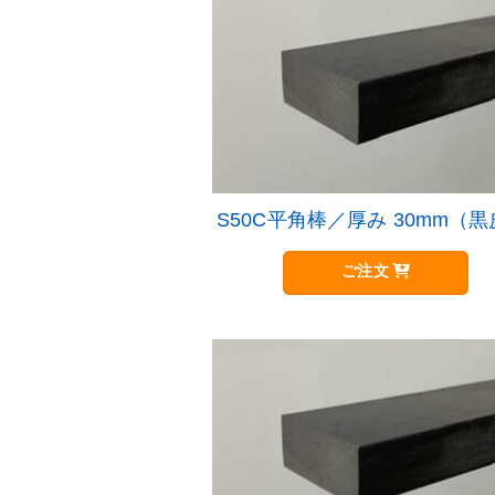
S50C平角棒／厚み 30mm（
ご注文