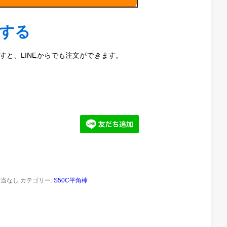
9mm（黒
）
文する
と、LINEからでも注文ができます。
該当なし
カテゴリー:
S50C平角棒