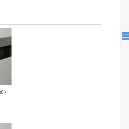
黒皮）
こ
の
商
品
に
は
複