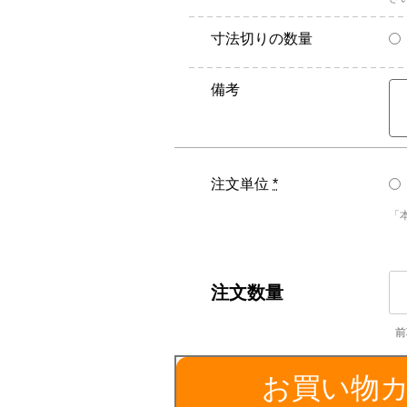
寸法切りの数量
備考
注文単位
*
「
S5
平
角
棒
／
お買い物
厚