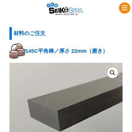
コ
ナ
セ
ン
ビ
イ
テ
ゲ
コ
ン
ー
ツ
シ
材料のご注文
ー
へ
ョ
ス
ス
ン
S45C平角棒／厚さ 22mm（磨き）
チ
キ
に
ッ
移
ー
プ
動
ル