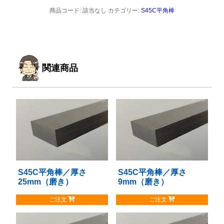
商品コード:
該当なし
カテゴリー:
S45C平角棒
関連商品
S45C平角棒／厚さ
こ
S45C平角棒／厚さ
こ
25mm（磨き）
9mm（磨き）
の
の
商
商
ご注文
ご注文
品
品
に
に