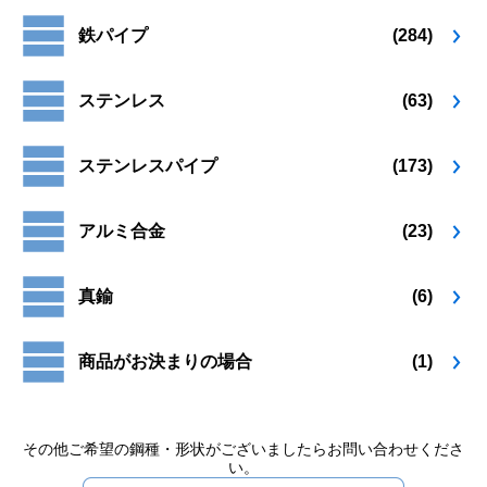
が
が
商
商
鉄パイプ
(284)
あ
あ
品
品
り
り
ペ
ペ
ま
ま
ー
ー
ステンレス
(63)
す。
す。
ジ
ジ
オ
オ
か
か
プ
プ
ら
ら
ステンレスパイプ
(173)
シ
シ
選
選
ョ
ョ
択
択
ン
ン
で
で
アルミ合金
(23)
は
は
き
き
商
商
ま
ま
品
品
す
す
真鍮
(6)
ペ
ペ
ー
ー
ジ
ジ
商品がお決まりの場合
(1)
か
か
ら
ら
選
選
択
択
その他ご希望の鋼種・形状がございましたらお問い合わせくださ
い。
で
で