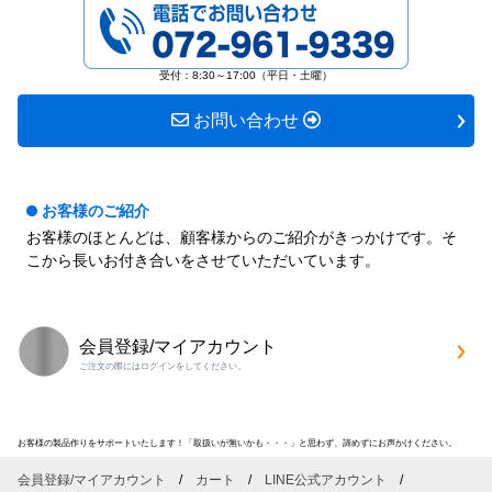
072-961-9339
き
き
ま
ま
す
す
受付：8:30～17:00（平日・土曜）
お問い合わせ
お客様のご紹介
お客様のほとんどは、顧客様からのご紹介がきっかけです。そ
こから長いお付き合いをさせていただいています。
会員登録/マイアカウント
ご注文の際にはログインをしてください。
お客様の製品作りをサポートいたします！「取扱いが無いかも・・・」と思わず、諦めずにお声かけください。
会員登録/マイアカウント
カート
LINE公式アカウント