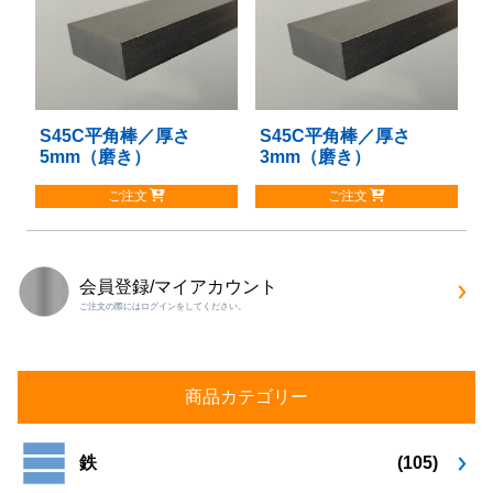
は
は
複
複
数
数
の
の
バ
バ
リ
リ
S45C平角棒／厚さ
こ
S45C平角棒／厚さ
こ
エ
エ
5mm（磨き）
3mm（磨き）
の
の
ー
ー
商
商
シ
シ
ご注文
ご注文
品
品
ョ
ョ
に
に
ン
ン
は
は
が
が
複
複
あ
あ
会員登録/マイアカウント
数
数
り
り
ご注文の際にはログインをしてください。
の
の
ま
ま
バ
バ
す。
す。
リ
リ
オ
オ
エ
エ
プ
プ
商品カテゴリー
ー
ー
シ
シ
シ
シ
ョ
ョ
ョ
ョ
鉄
(105)
ン
ン
ン
ン
は
は