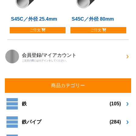
の
の
バ
バ
S45C／外径 25.4mm
こ
S45C／外径 80mm
こ
リ
リ
の
の
エ
エ
ご注文
ご注文
商
商
ー
ー
品
品
シ
シ
に
に
ョ
ョ
は
は
ン
ン
会員登録/マイアカウント
複
複
が
が
ご注文の際にはログインをしてください。
数
数
あ
あ
の
の
り
り
バ
バ
ま
ま
リ
リ
す。
す。
商品カテゴリー
エ
エ
オ
オ
ー
ー
プ
プ
シ
シ
シ
シ
鉄
(105)
ョ
ョ
ョ
ョ
ン
ン
ン
ン
が
が
は
は
鉄パイプ
(284)
あ
あ
商
商
り
り
品
品