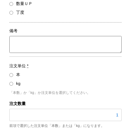
数量ＵＰ
丁度
備考
注文単位
*
本
kg
「本数」か「kg」か注文単位を選択してください。
S45C
／
外
径
150mm