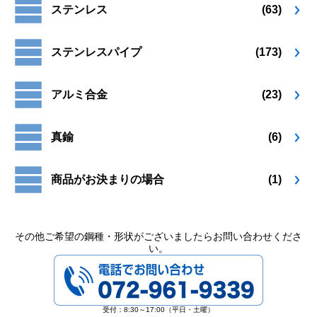
ステンレス
(63)
ま
ま
ペ
ペ
す。
す。
ー
ー
オ
オ
ジ
ジ
ステンレスパイプ
(173)
プ
プ
か
か
シ
シ
ら
ら
ョ
ョ
選
選
アルミ合金
(23)
ン
ン
択
択
は
は
で
で
商
商
き
き
真鍮
(6)
品
品
ま
ま
ペ
ペ
す
す
ー
ー
商品がお決まりの場合
(1)
ジ
ジ
か
か
ら
ら
選
選
その他ご希望の鋼種・形状がございましたらお問い合わせくださ
択
択
い。
で
で
072-961-9339
き
き
ま
ま
す
す
受付：8:30～17:00（平日・土曜）