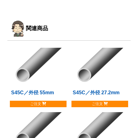
関連商品
S45C／外径 55mm
こ
S45C／外径 27.2mm
こ
の
の
ご注文
ご注文
商
商
品
品
に
に
は
は
複
複
数
数