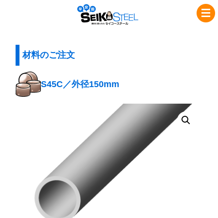
コ
ナ
セ
ン
ビ
イ
テ
ゲ
コ
ン
ー
ツ
シ
材料のご注文
ー
へ
ョ
ス
ス
ン
S45C／外径150mm
チ
キ
に
ッ
移
ー
プ
動
ル