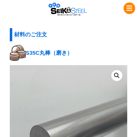
コ
ナ
セ
ン
ビ
イ
テ
ゲ
コ
ン
ー
ツ
シ
材料のご注文
ー
へ
ョ
ス
ス
ン
S35C丸棒（磨き）
チ
キ
に
ッ
移
ー
プ
動
ル