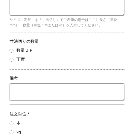
サイズ（定尺）を「寸法切り」でご希望の場合はここに長さ（単位：
mm）、数量（単位：本またはkg）を入力してください。
寸法切りの数量
数量ＵＰ
丁度
備考
注文単位
*
本
kg