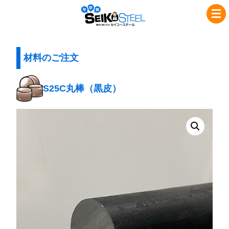
コ
ナ
セ
ン
ビ
イ
テ
ゲ
コ
ン
ー
ツ
シ
材料のご注文
ー
へ
ョ
ス
ス
ン
S25C丸棒（黒皮）
チ
キ
に
ッ
移
ー
プ
動
ル