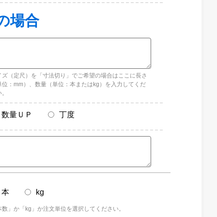
イズ（定尺）を「寸法切り」でご希望の場合はここに長さ
単位：mm）、数量（単位：本またはkg）を入力してくだ
い。
数量ＵＰ
丁度
本
kg
本数」か「kg」か注文単位を選択してください。