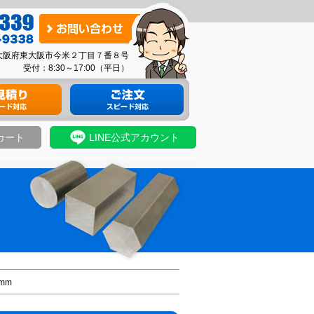
お
問
03 大阪府東大阪市今米２丁目７番８号
い
受付：8:30～17:00（平日）
合
り
材料のご注文
わ
せ
カート
LINE公式アカウント
mm