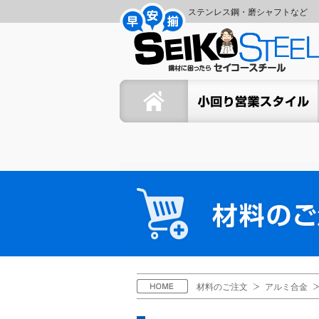
コ
ナ
ステンレス鋼・磨シャフトなど
ン
ビ
セ
テ
ゲ
ン
ー
イ
ツ
シ
ホーム
セイコーの小回り営業スタイ
へ
ョ
コ
ス
ン
キ
に
ー
ッ
移
プ
動
ス
材
料
チ
の
ご
ー
注
文
ル
H
材料のご注文
アルミ合金
O
M
E