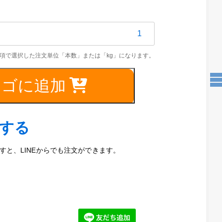
063
カゴに追加
0mm
文する
と、LINEからでも注文ができます。