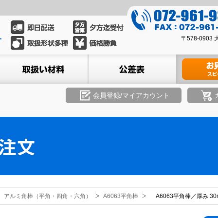
0
7
0
2
〒578-09
7
-
2
ル
取扱い材料
公差表
材料のお見積
9
-
6
9
1
6
会員登録/マイアカウント
-
1
9
-
3
9
3
3
9
3
8
アルミ角棒（平角・四角・六角）
A6063平角棒
A6063平角棒／厚み 30