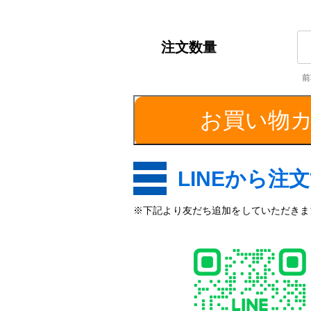
A6
平
角
棒
／
お買い物
厚
み
3
個
LINEから注
※下記より友だち追加をしていただきます