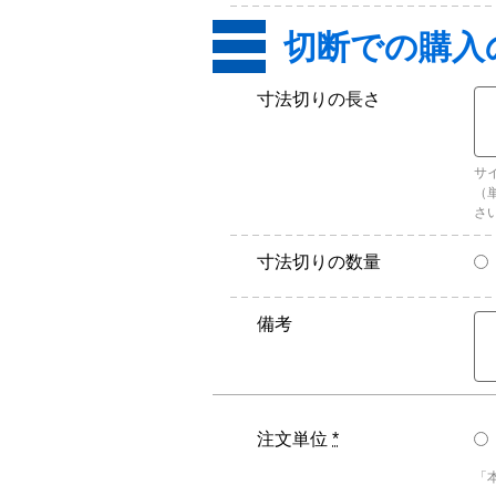
寸法切りの長さ
サ
（
さ
寸法切りの数量
備考
注文単位
*
「