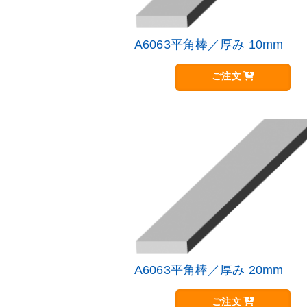
A6063平角棒／厚み 10mm
こ
の
商
ご注文
品
に
は
複
数
の
バ
リ
エ
ー
シ
ョ
ン
が
A6063平角棒／厚み 20mm
こ
あ
の
り
商
ご注文
ま