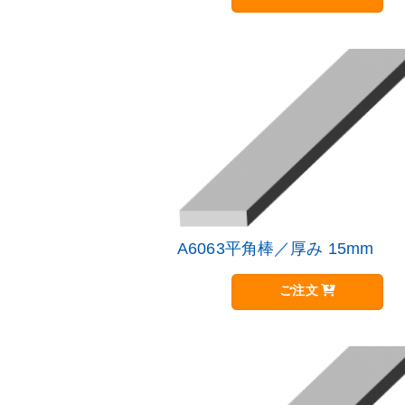
品
す。
に
オ
は
プ
複
シ
数
ョ
の
ン
バ
は
リ
商
エ
品
ー
ペ
シ
ー
ョ
ジ
ン
か
が
A6063平角棒／厚み 15mm
こ
ら
あ
の
選
り
商
択
ご注文
ま
品
で
す。
に
き
オ
は
ま
プ
複
す
シ
数
ョ
の
ン