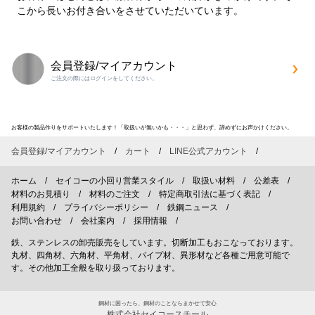
こから長いお付き合いをさせていただいています。
会員登録/マイアカウント
ご注文の際にはログインをしてください。
お客様の製品作りをサポートいたします！「取扱いが無いかも・・・」と思わず、諦めずにお声かけください。
会員登録/マイアカウント
カート
LINE公式アカウント
ホーム
セイコーの小回り営業スタイル
取扱い材料
公差表
材料のお見積り
材料のご注文
特定商取引法に基づく表記
利用規約
プライバシーポリシー
鉄鋼ニュース
お問い合わせ
会社案内
採用情報
鉄、ステンレスの卸売販売をしています。切断加工もおこなっております。
丸材、四角材、六角材、平角材、パイプ材、異形材など各種ご用意可能で
す。その他加工全般を取り扱っております。
鋼材に困ったら、鋼材のことならまかせて安心
株式会社セイコースチール