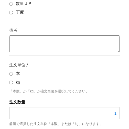
数量ＵＰ
丁度
備考
注文単位
*
本
kg
「本数」か「kg」か注文単位を選択してください。
A6061
丸
棒
個