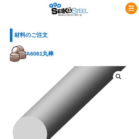
コ
ナ
セ
ン
ビ
イ
テ
ゲ
コ
ン
ー
ツ
シ
材料のご注文
ー
へ
ョ
ス
ス
ン
A6061丸棒
チ
キ
に
ッ
移
ー
プ
動
ル