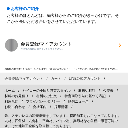
お客様のご紹介
お客様のほとんどは、顧客様からのご紹介がきっかけです。そ
こから長いお付き合いをさせていただいています。
会員登録/マイアカウント
ご注文の際にはログインをしてください。
お客様の製品作りをサポートいたします！「取扱いが無いかも・・・」と思わず、諦めずにお声かけください。
会員登録/マイアカウント
カート
LINE公式アカウント
ホーム
セイコーの小回り営業スタイル
取扱い材料
公差表
材料のお見積り
材料のご注文
特定商取引法に基づく表記
利用規約
プライバシーポリシー
鉄鋼ニュース
お問い合わせ
会社案内
採用情報
鉄、ステンレスの卸売販売をしています。切断加工もおこなっております。
丸材、四角材、六角材、平角材、パイプ材、異形材など各種ご用意可能で
す。その他加工全般を取り扱っております。