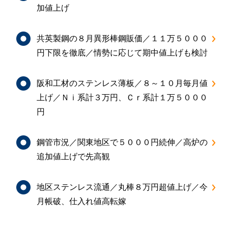
加値上げ
共英製鋼の８月異形棒鋼販価／１１万５０００
円下限を徹底／情勢に応じて期中値上げも検討
阪和工材のステンレス薄板／８～１０月毎月値
上げ／Ｎｉ系計３万円、Ｃｒ系計１万５０００
円
鋼管市況／関東地区で５０００円続伸／高炉の
追加値上げで先高観
地区ステンレス流通／丸棒８万円超値上げ／今
月帳破、仕入れ値高転嫁