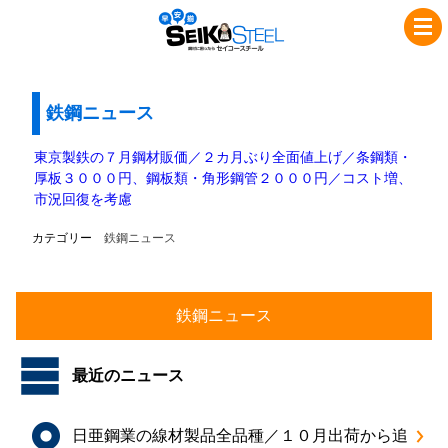
コ
ナ
セ
ン
ビ
イ
テ
ゲ
コ
ン
ー
ツ
シ
鉄鋼ニュース
ー
へ
ョ
ス
ス
ン
東京製鉄の７月鋼材販価／２カ月ぶり全面値上げ／条鋼類・
チ
キ
に
厚板３０００円、鋼板類・角形鋼管２０００円／コスト増、
市況回復を考慮
ッ
移
ー
プ
動
カテゴリー
鉄鋼ニュース
ル
最近のニュース
日亜鋼業の線材製品全品種／１０月出荷から追