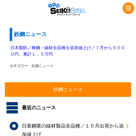
コ
ナ
セ
ン
ビ
イ
テ
ゲ
コ
ン
ー
ツ
シ
鉄鋼ニュース
ー
へ
ョ
ス
ス
ン
日本製鉄／棒鋼・線材全品種を追加値上げ／７月から５００
チ
キ
に
０円、累計１．５万円
ッ
移
ー
カテゴリー
鉄鋼ニュース
プ
動
ル
最近のニュース
日亜鋼業の線材製品全品種／１０月出荷から追
加値上げ