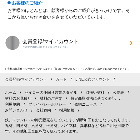
お客様のご紹介
お客様のほとんどは、顧客様からのご紹介がきっかけです。そ
こから長いお付き合いをさせていただいています。
会員登録/マイアカウント
ご注文の際にはログインをしてください。
お客様の製品作りをサポートいたします！「取扱いが無いかも・・・」と思わず、諦めずにお声かけください。
会員登録/マイアカウント
カート
LINE公式アカウント
ホーム
セイコーの小回り営業スタイル
取扱い材料
公差表
材料のお見積り
材料のご注文
特定商取引法に基づく表記
利用規約
プライバシーポリシー
鉄鋼ニュース
お問い合わせ
会社案内
採用情報
鉄、ステンレスの卸売販売をしています。切断加工もおこなっております。
丸材、四角材、六角材、平角材、パイプ材、異形材など各種ご用意可能で
す。その他加工全般を取り扱っております。