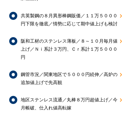
共英製鋼の８月異形棒鋼販価／１１万５０００
円下限を徹底／情勢に応じて期中値上げも検討
阪和工材のステンレス薄板／８～１０月毎月値
上げ／Ｎｉ系計３万円、Ｃｒ系計１万５０００
円
鋼管市況／関東地区で５０００円続伸／高炉の
追加値上げで先高観
地区ステンレス流通／丸棒８万円超値上げ／今
月帳破、仕入れ値高転嫁