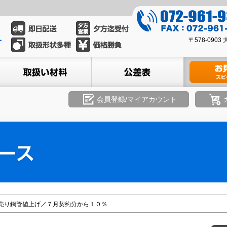
0
7
0
2
〒578-09
7
-
2
ル
取扱い材料
公差表
材料のお見積
9
-
6
9
1
6
会員登録/マイアカウント
-
1
9
-
3
9
3
3
9
3
8
売り鋼管値上げ／７月契約分から１０％