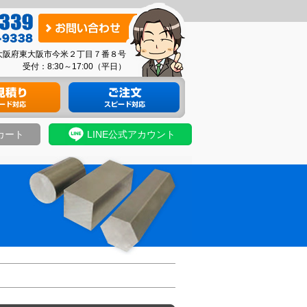
お
問
03 大阪府東大阪市今米２丁目７番８号
い
受付：8:30～17:00（平日）
合
り
材料のご注文
わ
せ
カート
LINE公式アカウント