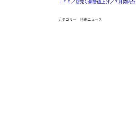
ＪＦＥ／店売り鋼管値上げ／７月契約分
カテゴリー
鉄鋼ニュース