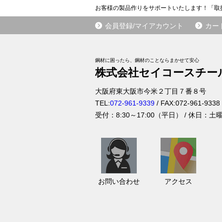
お客様の製品作りをサポートいたします！「取
会員登録/マイアカウント
カー
鋼材に困ったら、鋼材のことならまかせて安心
株式会社セイコースチー
大阪府
東大阪市
今米２丁目７番８号
TEL:
072-961-9339
/ FAX:
072-961-9338
受付：
8:30～17:00（平日）
/ 休日：土
お
ア
問
ク
い
セ
お問い合わせ
アクセス
合
ス
わ
せ