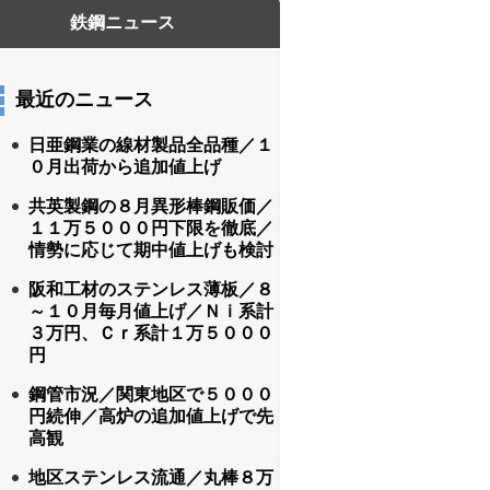
最近のニュース
日亜鋼業の線材製品全品種／１
０月出荷から追加値上げ
共英製鋼の８月異形棒鋼販価／
１１万５０００円下限を徹底／
情勢に応じて期中値上げも検討
阪和工材のステンレス薄板／８
～１０月毎月値上げ／Ｎｉ系計
３万円、Ｃｒ系計１万５０００
円
鋼管市況／関東地区で５０００
円続伸／高炉の追加値上げで先
高観
地区ステンレス流通／丸棒８万