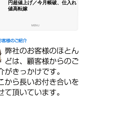
円超値上げ／今月帳破、仕入れ
値高転嫁