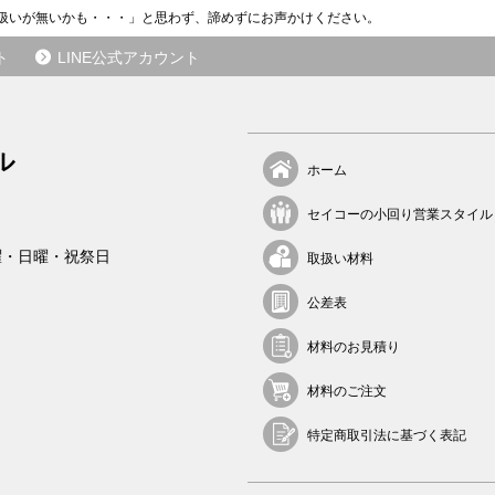
ら
扱いが無いかも・・・」と思わず、諦めずにお声かけください。
の
ご
ト
LINE公式アカウント
紹
介
が
き
ル
ホーム
っ
か
セイコーの小回り営業スタイル
け
で
曜・日曜・祝祭日
取扱い材料
す
。
公差表
そ
こ
材料のお見積り
か
ら
材料のご注文
長
い
特定商取引法に基づく表記
お
付