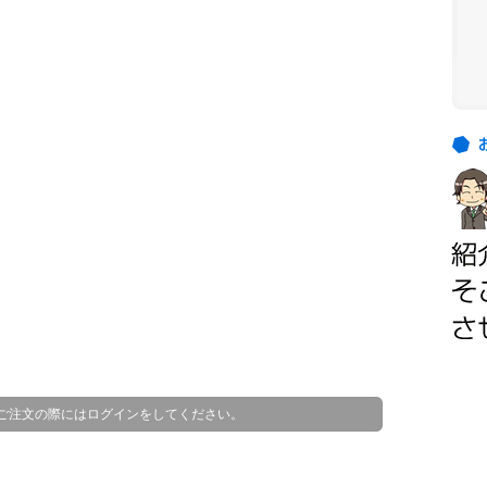
お
客
お
様
客
の
様
ご
の
紹
ほ
介
と
ん
ど
は
、
顧
ご注文の際にはログインをしてください。
客
様
か