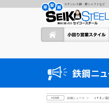
コ
ナ
ステンレス鋼・磨シャフトなど
ン
ビ
セ
テ
ゲ
ン
ー
イ
ツ
シ
ホーム
セイコーの小回り営業スタイ
へ
ョ
コ
ス
ン
キ
に
ー
ッ
移
プ
動
ス
鉄
鋼
チ
ニ
ュ
ー
ー
ス
ル
H
鉄鋼ニュース
ＪＦＥ／店
O
M
E