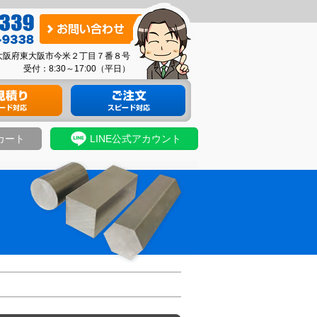
お
問
03 大阪府東大阪市今米２丁目７番８号
い
受付：8:30～17:00（平日）
合
り
材料のご注文
わ
せ
カート
LINE公式アカウント