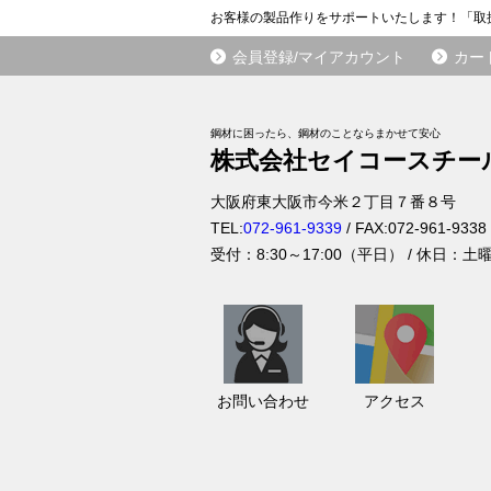
お客様の製品作りをサポートいたします！「取
会員登録/マイアカウント
カー
鋼材に困ったら、鋼材のことならまかせて安心
株式会社セイコースチー
大阪府
東大阪市
今米２丁目７番８号
TEL:
072-961-9339
/ FAX:
072-961-9338
受付：
8:30～17:00（平日）
/ 休日：土
お
ア
問
ク
い
セ
お問い合わせ
アクセス
合
ス
わ
せ