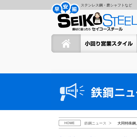
コ
ナ
ステンレス鋼・磨シャフトなど
ン
ビ
セ
テ
ゲ
ン
ー
イ
ツ
シ
ホーム
セイコーの小回り営業スタイ
へ
ョ
コ
ス
ン
キ
に
ー
ッ
移
プ
動
ス
鉄
鋼
チ
ニ
ュ
ー
ー
ス
ル
H
鉄鋼ニュース
大同特殊鋼
O
M
E