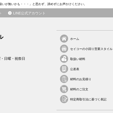
ら
扱いが無いかも・・・」と思わず、諦めずにお声かけください。
の
ご
ト
LINE公式アカウント
紹
介
が
き
ル
ホーム
っ
か
セイコーの小回り営業スタイル
け
で
曜・日曜・祝祭日
取扱い材料
す
。
公差表
そ
こ
材料のお見積り
か
ら
材料のご注文
長
い
特定商取引法に基づく表記
お
付