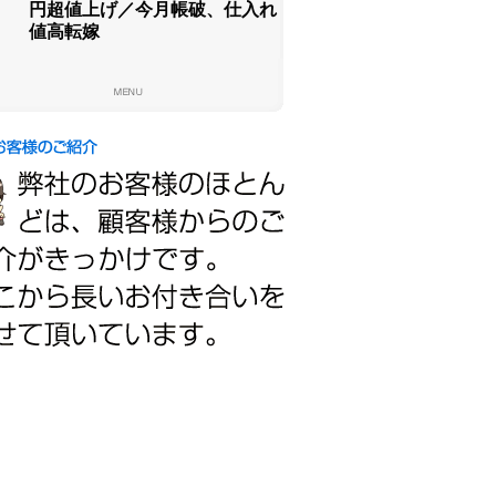
円超値上げ／今月帳破、仕入れ
値高転嫁