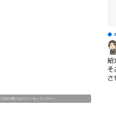
お
客
お
様
客
の
様
ご
の
紹
ほ
介
と
ん
ど
は
、
顧
ご注文の際にはログインをしてください。
客
様
か