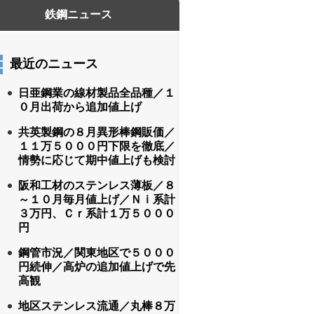
最近のニュース
日亜鋼業の線材製品全品種／１
０月出荷から追加値上げ
共英製鋼の８月異形棒鋼販価／
１１万５０００円下限を徹底／
情勢に応じて期中値上げも検討
阪和工材のステンレス薄板／８
～１０月毎月値上げ／Ｎｉ系計
３万円、Ｃｒ系計１万５０００
円
鋼管市況／関東地区で５０００
円続伸／高炉の追加値上げで先
高観
地区ステンレス流通／丸棒８万