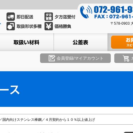
0
7
0
2
〒578-09
7
-
2
ル
取扱い材料
公差表
材料のお見積
9
-
6
9
1
6
会員登録/マイアカウント
-
1
9
-
3
9
3
3
9
3
8
／国内向けステンレス棒鋼／４月契約から１０％以上値上げ