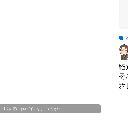
お
客
お
様
客
の
様
ご
の
紹
ほ
介
と
ん
ど
は
、
顧
ご注文の際にはログインをしてください。
客
様
か