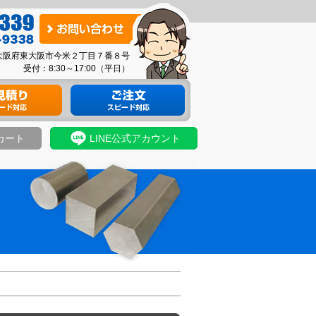
お
問
03 大阪府東大阪市今米２丁目７番８号
い
受付：8:30～17:00（平日）
合
り
材料のご注文
わ
せ
カート
LINE公式アカウント