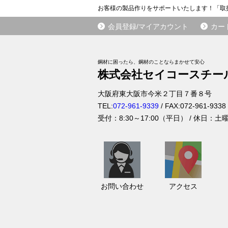
お客様の製品作りをサポートいたします！「取
会員登録/マイアカウント
カー
鋼材に困ったら、鋼材のことならまかせて安心
株式会社セイコースチー
大阪府
東大阪市
今米２丁目７番８号
TEL:
072-961-9339
/ FAX:
072-961-9338
受付：
8:30～17:00（平日）
/ 休日：土
お
ア
問
ク
い
セ
お問い合わせ
アクセス
合
ス
わ
せ