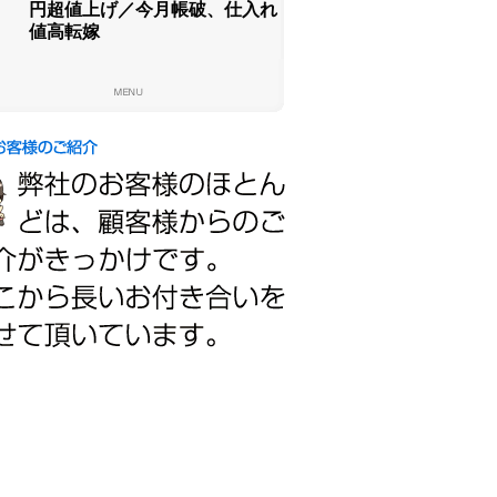
円超値上げ／今月帳破、仕入れ
値高転嫁