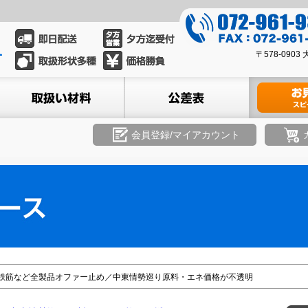
0
7
0
2
〒578-09
7
-
2
ル
取扱い材料
公差表
材料のお見積
9
-
6
9
1
6
会員登録/マイアカウント
-
1
9
-
3
9
3
3
9
3
8
鉄筋など全製品オファー止め／中東情勢巡り原料・エネ価格が不透明