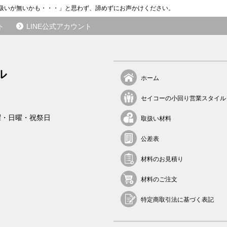
ら
扱いが無いかも・・・」と思わず、諦めずにお声かけください。
の
ご
ト
LINE公式アカウント
紹
介
が
き
ル
ホーム
っ
か
セイコーの小回り営業スタイル
け
で
曜・日曜・祝祭日
取扱い材料
す
。
公差表
そ
こ
材料のお見積り
か
ら
材料のご注文
長
い
特定商取引法に基づく表記
お
付