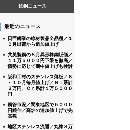
最近のニュース
日亜鋼業の線材製品全品種／１
０月出荷から追加値上げ
共英製鋼の８月異形棒鋼販価／
１１万５０００円下限を徹底／
情勢に応じて期中値上げも検討
阪和工材のステンレス薄板／８
～１０月毎月値上げ／Ｎｉ系計
３万円、Ｃｒ系計１万５０００
円
鋼管市況／関東地区で５０００
円続伸／高炉の追加値上げで先
高観
地区ステンレス流通／丸棒８万