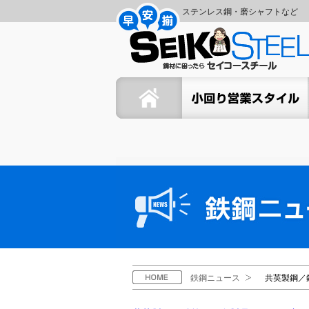
コ
ナ
ステンレス鋼・磨シャフトなど
ン
ビ
セ
テ
ゲ
ン
ー
イ
ツ
シ
ホーム
セイコーの小回り営業スタイ
へ
ョ
コ
ス
ン
キ
に
ー
ッ
移
プ
動
ス
鉄
鋼
チ
ニ
ュ
ー
ー
ス
ル
H
鉄鋼ニュース
共英製鋼／
O
M
E