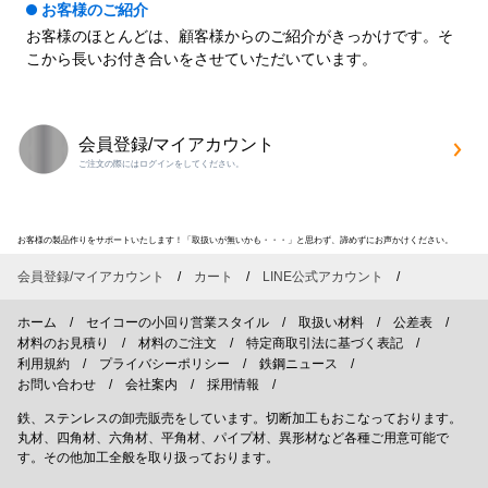
お客様のご紹介
お客様のほとんどは、顧客様からのご紹介がきっかけです。そ
こから長いお付き合いをさせていただいています。
会員登録/マイアカウント
ご注文の際にはログインをしてください。
お客様の製品作りをサポートいたします！「取扱いが無いかも・・・」と思わず、諦めずにお声かけください。
会員登録/マイアカウント
カート
LINE公式アカウント
ホーム
セイコーの小回り営業スタイル
取扱い材料
公差表
材料のお見積り
材料のご注文
特定商取引法に基づく表記
利用規約
プライバシーポリシー
鉄鋼ニュース
お問い合わせ
会社案内
採用情報
鉄、ステンレスの卸売販売をしています。切断加工もおこなっております。
丸材、四角材、六角材、平角材、パイプ材、異形材など各種ご用意可能で
す。その他加工全般を取り扱っております。