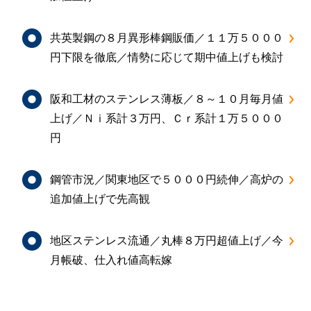
共英製鋼の８月異形棒鋼販価／１１万５０００
円下限を徹底／情勢に応じて期中値上げも検討
阪和工材のステンレス薄板／８～１０月毎月値
上げ／Ｎｉ系計３万円、Ｃｒ系計１万５０００
円
鋼管市況／関東地区で５０００円続伸／高炉の
追加値上げで先高観
地区ステンレス流通／丸棒８万円超値上げ／今
月帳破、仕入れ値高転嫁