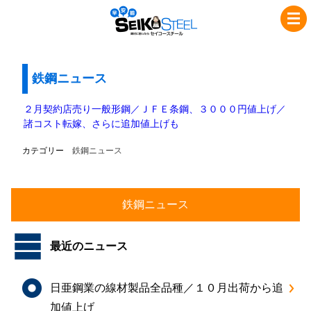
コ
ナ
セ
ン
ビ
イ
テ
ゲ
コ
ン
ー
ツ
シ
鉄鋼ニュース
ー
へ
ョ
ス
ス
ン
２月契約店売り一般形鋼／ＪＦＥ条鋼、３０００円値上げ／
チ
キ
に
諸コスト転嫁、さらに追加値上げも
ッ
移
ー
カテゴリー
鉄鋼ニュース
プ
動
ル
最近のニュース
日亜鋼業の線材製品全品種／１０月出荷から追
加値上げ