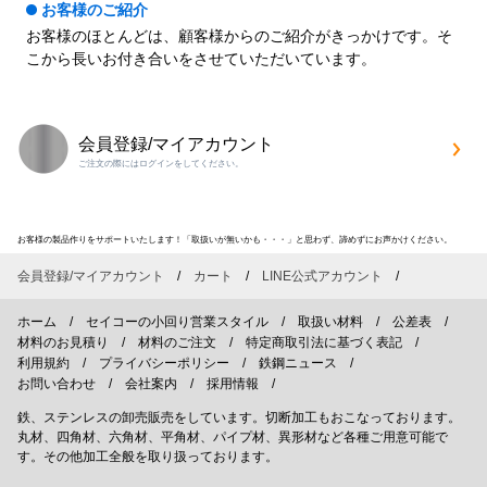
お客様のご紹介
お客様のほとんどは、顧客様からのご紹介がきっかけです。そ
こから長いお付き合いをさせていただいています。
会員登録/マイアカウント
ご注文の際にはログインをしてください。
お客様の製品作りをサポートいたします！「取扱いが無いかも・・・」と思わず、諦めずにお声かけください。
会員登録/マイアカウント
カート
LINE公式アカウント
ホーム
セイコーの小回り営業スタイル
取扱い材料
公差表
材料のお見積り
材料のご注文
特定商取引法に基づく表記
利用規約
プライバシーポリシー
鉄鋼ニュース
お問い合わせ
会社案内
採用情報
鉄、ステンレスの卸売販売をしています。切断加工もおこなっております。
丸材、四角材、六角材、平角材、パイプ材、異形材など各種ご用意可能で
す。その他加工全般を取り扱っております。