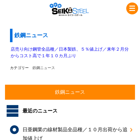
コ
ナ
セ
ン
ビ
イ
テ
ゲ
コ
ン
ー
ツ
シ
鉄鋼ニュース
ー
へ
ョ
ス
ス
ン
店売り向け鋼管全品種／日本製鉄、５％値上げ／来年２月分
チ
キ
に
からコスト高で１年１０カ月ぶり
ッ
移
ー
カテゴリー
鉄鋼ニュース
プ
動
ル
最近のニュース
日亜鋼業の線材製品全品種／１０月出荷から追
加値上げ