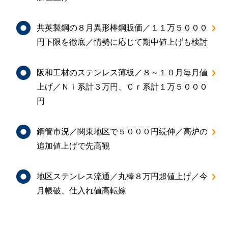
共英製鋼の８月異形棒鋼販価／１１万５０００
円下限を徹底／情勢に応じて期中値上げも検討
阪和工材のステンレス薄板／８～１０月毎月値
上げ／Ｎｉ系計３万円、Ｃｒ系計１万５０００
円
鋼管市況／関東地区で５０００円続伸／高炉の
追加値上げで先高観
地区ステンレス流通／丸棒８万円超値上げ／今
月帳破、仕入れ値高転嫁