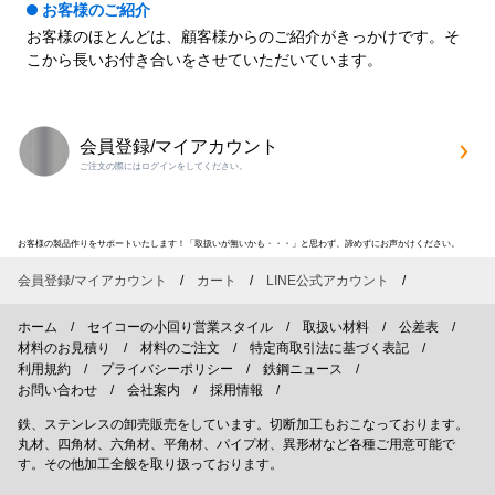
お客様のご紹介
お客様のほとんどは、顧客様からのご紹介がきっかけです。そ
こから長いお付き合いをさせていただいています。
会員登録/マイアカウント
ご注文の際にはログインをしてください。
お客様の製品作りをサポートいたします！「取扱いが無いかも・・・」と思わず、諦めずにお声かけください。
会員登録/マイアカウント
カート
LINE公式アカウント
ホーム
セイコーの小回り営業スタイル
取扱い材料
公差表
材料のお見積り
材料のご注文
特定商取引法に基づく表記
利用規約
プライバシーポリシー
鉄鋼ニュース
お問い合わせ
会社案内
採用情報
鉄、ステンレスの卸売販売をしています。切断加工もおこなっております。
丸材、四角材、六角材、平角材、パイプ材、異形材など各種ご用意可能で
す。その他加工全般を取り扱っております。