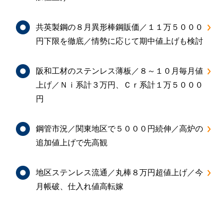
共英製鋼の８月異形棒鋼販価／１１万５０００
円下限を徹底／情勢に応じて期中値上げも検討
阪和工材のステンレス薄板／８～１０月毎月値
上げ／Ｎｉ系計３万円、Ｃｒ系計１万５０００
円
鋼管市況／関東地区で５０００円続伸／高炉の
追加値上げで先高観
地区ステンレス流通／丸棒８万円超値上げ／今
月帳破、仕入れ値高転嫁