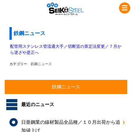
コ
ナ
セ
ン
ビ
イ
テ
ゲ
コ
ン
ー
ツ
シ
鉄鋼ニュース
ー
へ
ョ
ス
ス
ン
配管用ステンレス管流通大手／切断賃の算定法変更／７月か
チ
キ
に
ら逆ざや是正へ
ッ
移
ー
カテゴリー
鉄鋼ニュース
プ
動
ル
最近のニュース
日亜鋼業の線材製品全品種／１０月出荷から追
加値上げ