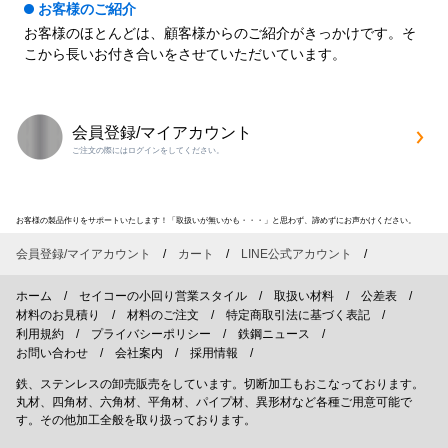
お客様のご紹介
お客様のほとんどは、顧客様からのご紹介がきっかけです。そ
こから長いお付き合いをさせていただいています。
会員登録/マイアカウント
ご注文の際にはログインをしてください。
お客様の製品作りをサポートいたします！「取扱いが無いかも・・・」と思わず、諦めずにお声かけください。
会員登録/マイアカウント
カート
LINE公式アカウント
ホーム
セイコーの小回り営業スタイル
取扱い材料
公差表
材料のお見積り
材料のご注文
特定商取引法に基づく表記
利用規約
プライバシーポリシー
鉄鋼ニュース
お問い合わせ
会社案内
採用情報
鉄、ステンレスの卸売販売をしています。切断加工もおこなっております。
丸材、四角材、六角材、平角材、パイプ材、異形材など各種ご用意可能で
す。その他加工全般を取り扱っております。