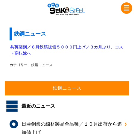
コ
ナ
セ
ン
ビ
イ
テ
ゲ
コ
ン
ー
ツ
シ
鉄鋼ニュース
ー
へ
ョ
ス
ス
ン
共英製鋼／６月鉄筋販価５０００円上げ／３カ月ぶり、コス
チ
キ
に
ト高転嫁へ
ッ
移
ー
カテゴリー
鉄鋼ニュース
プ
動
ル
最近のニュース
日亜鋼業の線材製品全品種／１０月出荷から追
加値上げ