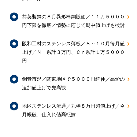
共英製鋼の８月異形棒鋼販価／１１万５０００
円下限を徹底／情勢に応じて期中値上げも検討
阪和工材のステンレス薄板／８～１０月毎月値
上げ／Ｎｉ系計３万円、Ｃｒ系計１万５０００
円
鋼管市況／関東地区で５０００円続伸／高炉の
追加値上げで先高観
地区ステンレス流通／丸棒８万円超値上げ／今
月帳破、仕入れ値高転嫁