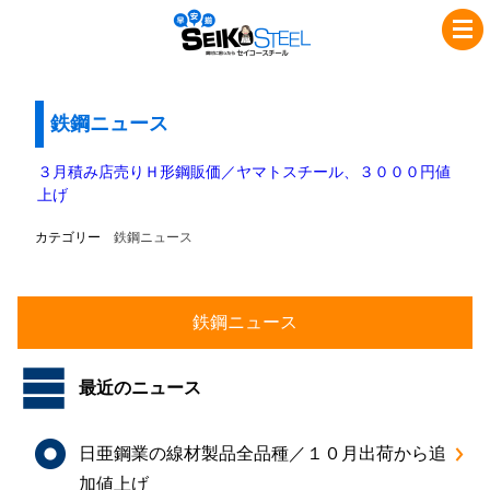
コ
ナ
セ
ン
ビ
イ
テ
ゲ
コ
ン
ー
ツ
シ
鉄鋼ニュース
ー
へ
ョ
ス
ス
ン
３月積み店売りＨ形鋼販価／ヤマトスチール、３０００円値
チ
キ
に
上げ
ッ
移
ー
カテゴリー
鉄鋼ニュース
プ
動
ル
最近のニュース
日亜鋼業の線材製品全品種／１０月出荷から追
加値上げ