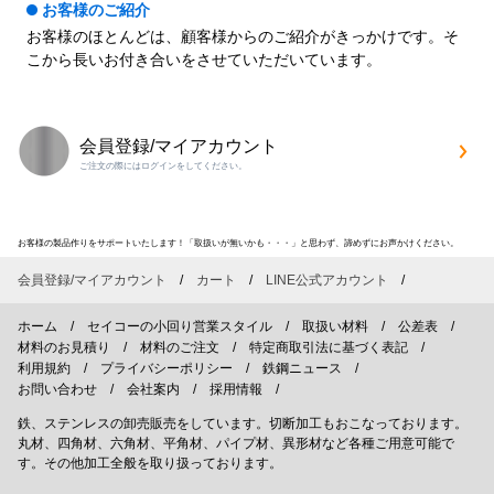
お客様のご紹介
お客様のほとんどは、顧客様からのご紹介がきっかけです。そ
こから長いお付き合いをさせていただいています。
会員登録/マイアカウント
ご注文の際にはログインをしてください。
お客様の製品作りをサポートいたします！「取扱いが無いかも・・・」と思わず、諦めずにお声かけください。
会員登録/マイアカウント
カート
LINE公式アカウント
ホーム
セイコーの小回り営業スタイル
取扱い材料
公差表
材料のお見積り
材料のご注文
特定商取引法に基づく表記
利用規約
プライバシーポリシー
鉄鋼ニュース
お問い合わせ
会社案内
採用情報
鉄、ステンレスの卸売販売をしています。切断加工もおこなっております。
丸材、四角材、六角材、平角材、パイプ材、異形材など各種ご用意可能で
す。その他加工全般を取り扱っております。