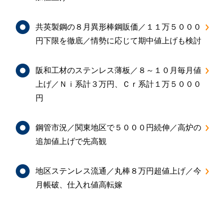
共英製鋼の８月異形棒鋼販価／１１万５０００
円下限を徹底／情勢に応じて期中値上げも検討
阪和工材のステンレス薄板／８～１０月毎月値
上げ／Ｎｉ系計３万円、Ｃｒ系計１万５０００
円
鋼管市況／関東地区で５０００円続伸／高炉の
追加値上げで先高観
地区ステンレス流通／丸棒８万円超値上げ／今
月帳破、仕入れ値高転嫁