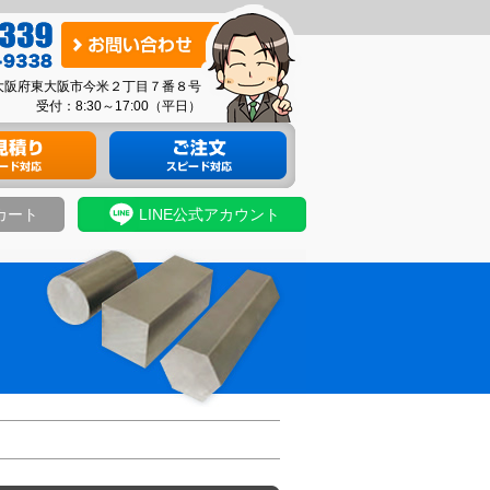
お
問
03 大阪府東大阪市今米２丁目７番８号
い
受付：8:30～17:00（平日）
合
り
材料のご注文
わ
せ
カート
LINE公式アカウント