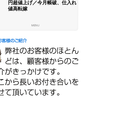
円超値上げ／今月帳破、仕入れ
値高転嫁