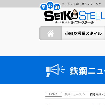
コ
ナ
ステンレス鋼・磨シャフトなど
ン
ビ
セ
テ
ゲ
ン
ー
イ
ツ
シ
ホーム
セイコーの小回り営業スタイ
へ
ョ
コ
ス
ン
キ
に
ー
ッ
移
プ
動
ス
鉄
鋼
チ
ニ
ュ
ー
ー
ス
ル
H
鉄鋼ニュース
構造用鋼・
O
M
E