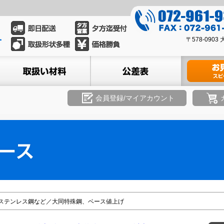
0
7
0
2
〒578-09
7
-
2
ル
取扱い材料
公差表
材料のお見積
9
-
6
9
1
6
会員登録/マイアカウント
-
1
9
-
3
9
3
3
9
3
8
ステンレス鋼など／大同特殊鋼、ベース値上げ