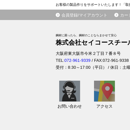
お客様の製品作りをサポートいたします！「取
会員登録/マイアカウント
カー
鋼材に困ったら、鋼材のことならまかせて安心
株式会社セイコースチー
大阪府
東大阪市
今米２丁目７番８号
TEL:
072-961-9339
/ FAX:
072-961-9338
受付：
8:30～17:00（平日）
/ 休日：土
お
ア
問
ク
い
セ
お問い合わせ
アクセス
合
ス
わ
せ