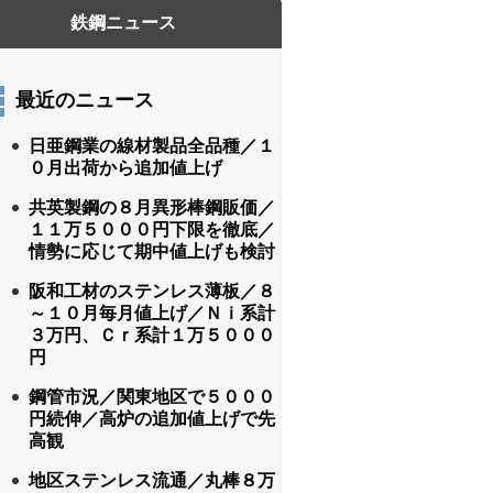
最近のニュース
日亜鋼業の線材製品全品種／１
０月出荷から追加値上げ
共英製鋼の８月異形棒鋼販価／
１１万５０００円下限を徹底／
情勢に応じて期中値上げも検討
阪和工材のステンレス薄板／８
～１０月毎月値上げ／Ｎｉ系計
３万円、Ｃｒ系計１万５０００
円
鋼管市況／関東地区で５０００
円続伸／高炉の追加値上げで先
高観
地区ステンレス流通／丸棒８万