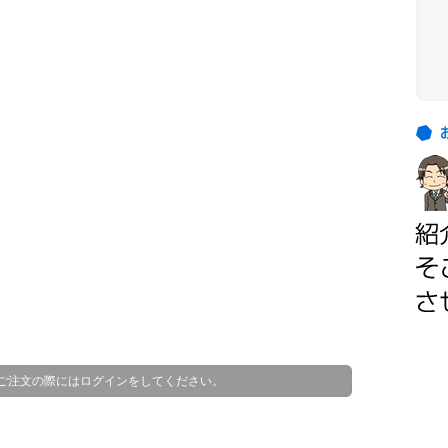
お
客
お
様
客
の
様
ご
の
紹
ほ
介
と
ん
ど
は
、
顧
ご注文の際にはログインをしてください。
客
様
か