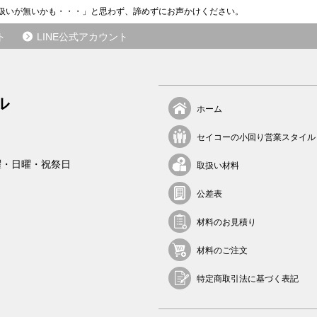
ら
扱いが無いかも・・・」と思わず、諦めずにお声かけください。
の
ご
ト
LINE公式アカウント
紹
介
が
き
ル
ホーム
っ
か
セイコーの小回り営業スタイル
け
で
曜・日曜・祝祭日
取扱い材料
す
。
公差表
そ
こ
材料のお見積り
か
ら
材料のご注文
長
い
特定商取引法に基づく表記
お
付