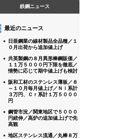
最近のニュース
日亜鋼業の線材製品全品種／１
０月出荷から追加値上げ
共英製鋼の８月異形棒鋼販価／
１１万５０００円下限を徹底／
情勢に応じて期中値上げも検討
阪和工材のステンレス薄板／８
～１０月毎月値上げ／Ｎｉ系計
３万円、Ｃｒ系計１万５０００
円
鋼管市況／関東地区で５０００
円続伸／高炉の追加値上げで先
高観
地区ステンレス流通／丸棒８万