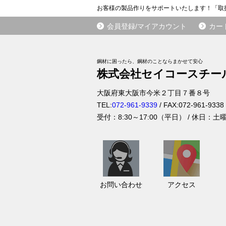
お客様の製品作りをサポートいたします！「取
会員登録/マイアカウント
カー
鋼材に困ったら、鋼材のことならまかせて安心
株式会社セイコースチー
大阪府
東大阪市
今米２丁目７番８号
TEL:
072-961-9339
/ FAX:
072-961-9338
受付：
8:30～17:00（平日）
/ 休日：土
お
ア
問
ク
い
セ
お問い合わせ
アクセス
合
ス
わ
せ