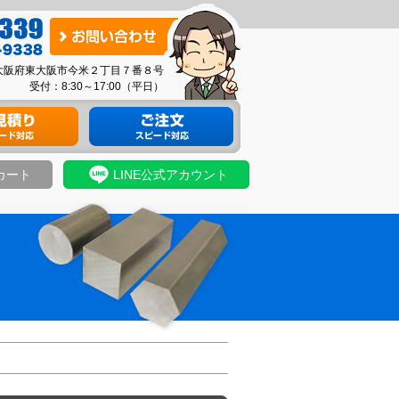
お
問
03 大阪府東大阪市今米２丁目７番８号
い
受付：8:30～17:00（平日）
合
り
材料のご注文
わ
せ
カート
LINE公式アカウント