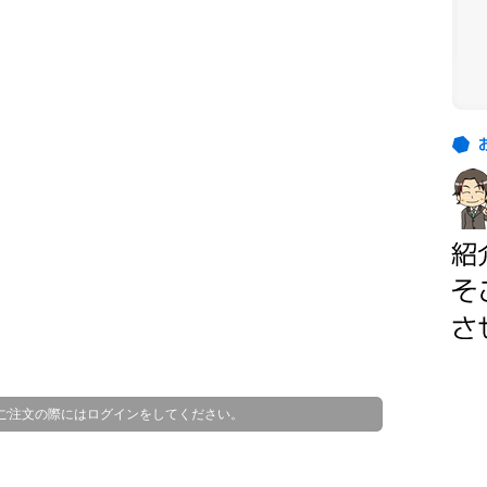
お
客
お
様
客
の
様
ご
の
紹
ほ
介
と
ん
ど
は
、
顧
ご注文の際にはログインをしてください。
客
様
か