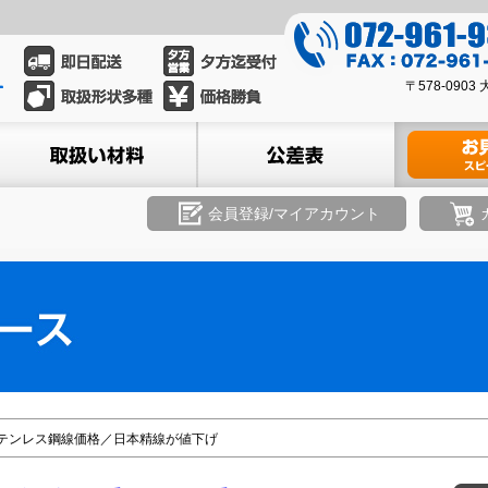
0
7
0
2
〒578-09
7
-
2
ル
取扱い材料
公差表
材料のお見積
9
-
6
9
1
6
会員登録/マイアカウント
-
1
9
-
3
9
3
3
9
3
8
テンレス鋼線価格／日本精線が値下げ