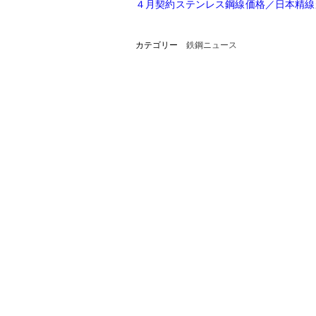
４月契約ステンレス鋼線価格／日本精線
カテゴリー
鉄鋼ニュース