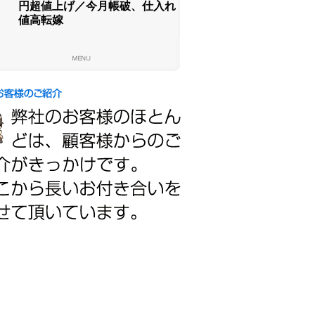
円超値上げ／今月帳破、仕入れ
値高転嫁