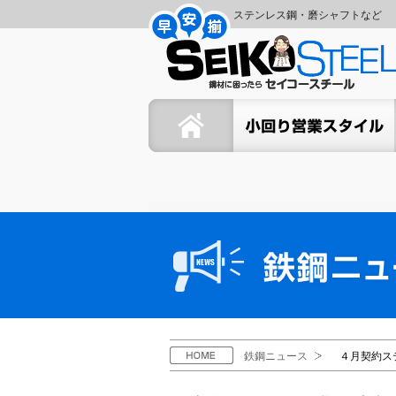
コ
ナ
ステンレス鋼・磨シャフトなど
ン
ビ
セ
テ
ゲ
ン
ー
イ
ツ
シ
ホーム
セイコーの小回り営業スタイ
へ
ョ
コ
ス
ン
キ
に
ー
ッ
移
プ
動
ス
鉄
鋼
チ
ニ
ュ
ー
ー
ス
ル
H
鉄鋼ニュース
４月契約ス
O
M
E