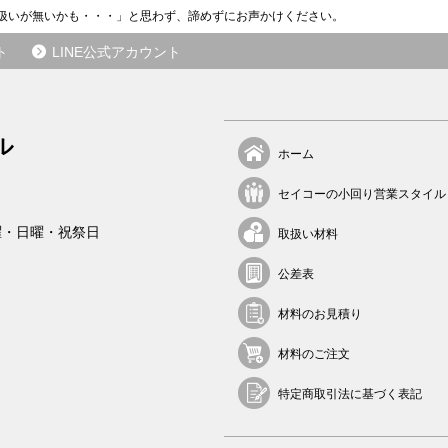
ら
扱いが無いかも・・・」と思わず、諦めずにお声かけください。
の
ご
ト
LINE公式アカウント
紹
介
が
き
ル
ホーム
っ
か
セイコーの小回り営業スタイル
け
で
曜・日曜・祝祭日
取扱い材料
す
。
公差表
そ
こ
材料のお見積り
か
ら
材料のご注文
長
い
特定商取引法に基づく表記
お
付