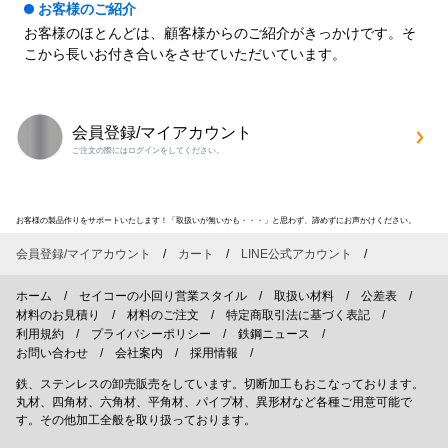
お客様のご紹介
お客様のほとんどは、顧客様からのご紹介がきっかけです。そ
こから長いお付き合いをさせていただいています。
会員登録/マイアカウント
ご注文の際にはログインをしてください。
お客様の製品作りをサポートいたします！「取扱いが無いかも・・・」と思わず、諦めずにお声かけください。
会員登録/マイアカウント
カート
LINE公式アカウント
ホーム
セイコーの小回り営業スタイル
取扱い材料
公差表
材料のお見積り
材料のご注文
特定商取引法に基づく表記
利用規約
プライバシーポリシー
鉄鋼ニュース
お問い合わせ
会社案内
採用情報
鉄、ステンレスの卸売販売をしています。切断加工もおこなっております。
丸材、四角材、六角材、平角材、パイプ材、異形材など各種ご用意可能で
す。その他加工全般を取り扱っております。