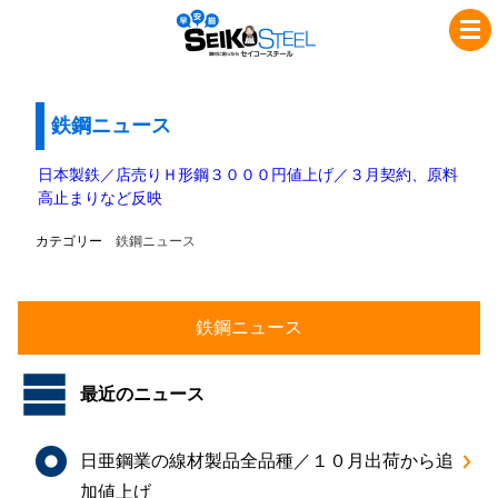
コ
ナ
セ
ン
ビ
イ
テ
ゲ
コ
ン
ー
ツ
シ
鉄鋼ニュース
ー
へ
ョ
ス
ス
ン
日本製鉄／店売りＨ形鋼３０００円値上げ／３月契約、原料
チ
キ
に
高止まりなど反映
ッ
移
ー
カテゴリー
鉄鋼ニュース
プ
動
ル
最近のニュース
日亜鋼業の線材製品全品種／１０月出荷から追
加値上げ