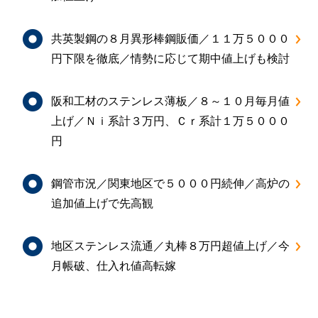
共英製鋼の８月異形棒鋼販価／１１万５０００
円下限を徹底／情勢に応じて期中値上げも検討
阪和工材のステンレス薄板／８～１０月毎月値
上げ／Ｎｉ系計３万円、Ｃｒ系計１万５０００
円
鋼管市況／関東地区で５０００円続伸／高炉の
追加値上げで先高観
地区ステンレス流通／丸棒８万円超値上げ／今
月帳破、仕入れ値高転嫁